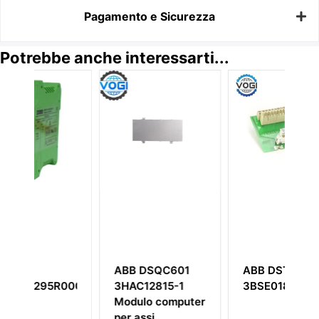
Pagamento e Sicurezza
Potrebbe anche interessarti...
ABB DSQC601
ABB DSTA 156B
R0001
3HAC12815-1
3BSE018310R1
Modulo computer
per assi