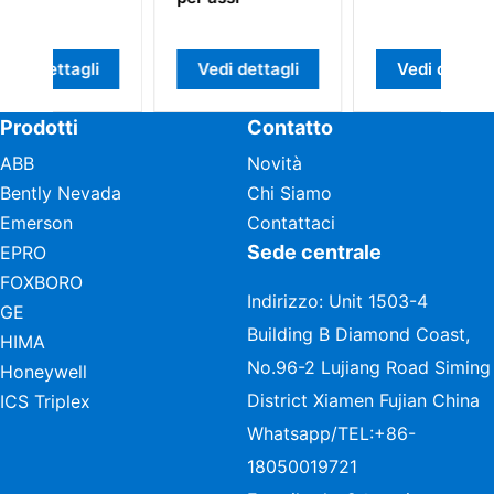
gli
Vedi dettagli
Vedi dettagli
Prodotti
Contatto
ABB
Novità
Bently Nevada
Chi Siamo
Emerson
Contattaci
Sede centrale
EPRO
FOXBORO
Indirizzo: Unit 1503-4
GE
Building B Diamond Coast,
HIMA
No.96-2 Lujiang Road Siming
Honeywell
District Xiamen Fujian China
ICS Triplex
Whatsapp/TEL:
+86-
18050019721