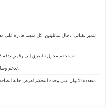
تستخدم محول تناظري إلى رقمي بدقة 16 بت لضمان تحويل إشارة عالي الدقة ومنخفض الضوضاء.
تدعم وظائف برمجة يحددها المستخدم، مما يوفر مرونة في التطبيق.