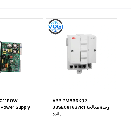
ABB AI05 وحدة الإدخال
ABB PM866K02
التناظري
3BSE081637R1 وحدة معالجة
زائدة