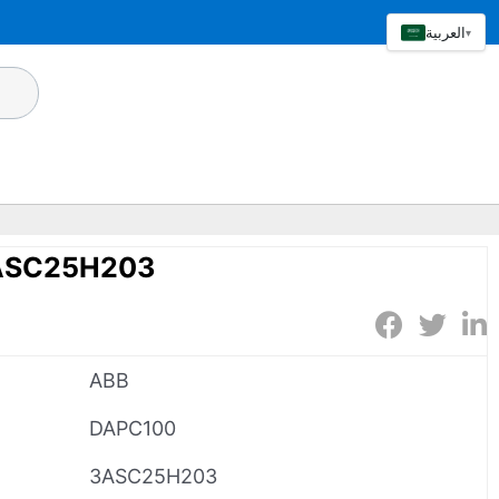
العربية
▾
ASC25H203
ABB
DAPC100
3ASC25H203