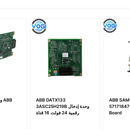
ATX133
ABB SAMC11POW
57171847 Power Supply
3ASC25H219B و
Board
رقمية 24 فولت 16 قناة