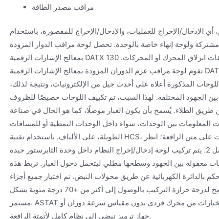
مراقب مصدر الطاقة
أي الإدخال/الإخراج للعمليات، والإدخال/الإخراج للمقصورة، باستخدام
مشتركة ولوحة إنهاء خاصة بالوحدة. تحصل لوحة مراقب الدوار المزودة
بمعالج الإشارات الرقمية DATX 130 على حالة السرعة والحالة من حلقات انزلاق المحرك أو المحركات.
تقوم لوحة مراقب عزم الدوران المزودة بمعالج الإشارات الرقمية DATX 132 بتقييم عزم دوران عمود
لوحات المذكورة أعلاه على أحدث جيل من الإلكترونيات، ونتيجة لذلك،
ن الجهود المختلفة. لهذا السبب، تم تكييف اللوحات خصيصًا للظروف
 طريق الطلاء. يُسمح بأن يكون الغبار موصلًا، كما هو الحال في صناعة
ات المعلومات بين الوحدات، سواء داخل الوحدات النمطية أو للمسافات
الطويلة، على الألياف. باستخدام تقنية HCS، لا يوجد حد عملي للمسافات على متن الرافعة؛ انظر
تعليمات الكابلات في الفصل 2. يتم تركيب لوحة إدخال/إخراج النظام داخل وحدة الثايرستور جيدة
فات معقولة بين الجهود وسطحها مطلي ليتحمل دخول الغبار. تربط هذه
م بالدائرة الكهربائية عن طريق محولات النبض. تم اختيار جميع أجزاء ASTAT أو
تصميمها أو تحميلها بطريقة تسمح لدرجة حرارة التركيب بالوصول إلى أكثر من +70 درجة مئوية بشكل
مستمر. ASTAT هو نظام معياري يشمل جميع الخيارات من محرك فردي بدون مقياس سرعة دوران أو
جهاز ترميز نبضي إلى نظام كامل لأتمتة الرافعة.