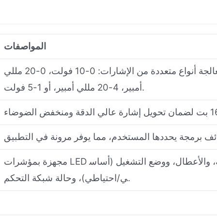
المواصفات
تتميز بقناتي إدخال تماثليتين، كل منهما قادرة على معالجة أنواع متعددة من الإشارات: 0-10 فولت، 0-20 مللي
أمبير، 4-20 مللي أمبير، أو 1-5 فولت.
مجهزة بمؤشرات LED متعددة الألوان على وحدة التحكم لعرض حالة الطاقة، والأعطال، ووضع التشغيل (أساس
ي/احتياطي)، وحالة شبكة التحكم.