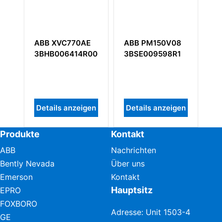
ABB PM150V08
ABB TY805K01
AB
001
3BSE009598R1
3BSE081160R1
3B
PR
DP
Sc
en
Details anzeigen
Details anzeigen
De
Produkte
Kontakt
ABB
Nachrichten
Bently Nevada
Über uns
Emerson
Kontakt
Hauptsitz
EPRO
FOXBORO
Adresse: Unit 1503-4
GE