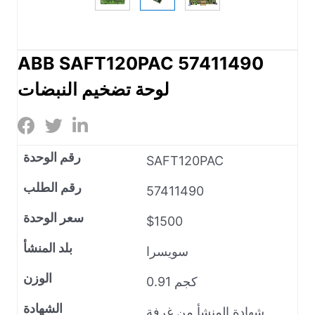
ABB SAFT120PAC 57411490
لوحة تضخيم النبضات
رقم الوحدة
SAFT120PAC
رقم الطلب
57411490
سعر الوحدة
$1500
بلد المنشأ
سويسرا
الوزن
0.91 كجم
الشهادة
شهادة المنشأ من غرفة