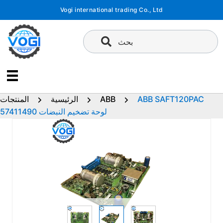
تخطى
Vogi international trading Co., Ltd
إلى
المحتوى
بحث
ABB SAFT120PAC
ABB
الرئيسية
المنتجات
57411490 لوحة تضخيم النبضات