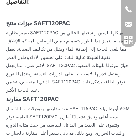
التفاصيل:
ميزات منتج SAFT120PAC
تتميز بطارية SAFT120PAC بهيكلها المتين وتشغيلها الخالي من
الصيانة. يتميز هذا الطراز بتصميم حمض الرصاص المحكم الإغلاق،
مما يلغي الحاجة إلى إضافة الماء ويقلل من تكاليف الصيانة. تعمل
تقنية الشبكة عالية النقاء على تحسين الأداء وطول العمر
الافتراضي، مما يجعل SAFT120PAC خيارًا موثوقًا للبيئات الصعبة.
وبفضل قدرتها الاستثنائية على الدورات العميقة ومعدل التفريغ
الذاتي المنخفض، تضمن SAFT120PAC توفر الطاقة بشكل ثابت
عند الحاجة الأكبر.
مقارنة SAFT120PAC
عند مقارنتها بموديلات مماثلة مثل SAFT115PAC أو بطاريات AGM
العامة، توفر SAFT120PAC سعة أعلى وعمرًا تشغيليًا أطول.
وتتفوق على العديد من البدائل القياسية من حيث متانة الدورة
والثبات الحراري. ومع ذلك، قد يأتي بسعر أعلى مقارنة بالخيارات