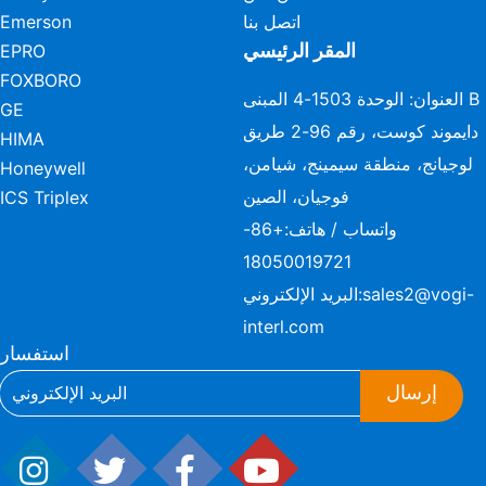
اتصل بنا
Emerson
المقر الرئيسي
EPRO
FOXBORO
العنوان: الوحدة 1503-4 المبنى B
GE
دايموند كوست، رقم 96-2 طريق
HIMA
لوجيانج، منطقة سيمينج، شيامن،
Honeywell
فوجيان، الصين
ICS Triplex
واتساب / هاتف:
+86-
18050019721
sales2@vogi-
البريد الإلكتروني:
interl.com
استفسار
إرسال