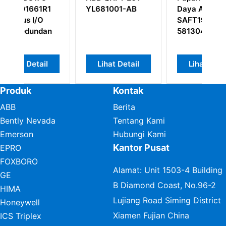
01-AB
Daya ABB
Komunikasi
SAFT190APC
Profibus ABB
58130435
CI830
3BSE013252R1
t Detail
Lihat Detail
Lihat Detail
Produk
Kontak
ABB
Berita
Bently Nevada
Tentang Kami
Emerson
Hubungi Kami
Kantor Pusat
EPRO
FOXBORO
Alamat: Unit 1503-4 Building
GE
B Diamond Coast, No.96-2
HIMA
Lujiang Road Siming District
Honeywell
Xiamen Fujian China
ICS Triplex