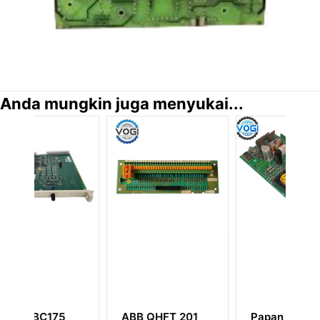
Anda mungkin juga menyukai...
FT 201
Papan Koneksi
Antarmuka