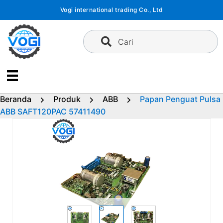
Langsung
Vogi international trading Co., Ltd
ke
konten
Cari
Beranda
Produk
ABB
Papan Penguat Pulsa
ABB SAFT120PAC 57411490