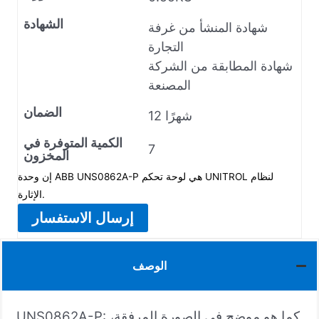
الشهادة
شهادة المنشأ من غرفة
التجارة
شهادة المطابقة من الشركة
المصنعة
الضمان
12 شهرًا
الكمية المتوفرة في
7
المخزون
إن وحدة ABB UNS0862A-P هي لوحة تحكم UNITROL لنظام
الإثارة.
إرسال الاستفسار
الوصف
UNS0862A-P: كما هو موضح في الصورة المرفقة،