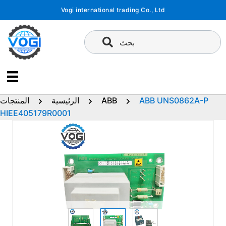
تخطى
Vogi international trading Co., Ltd
إلى
المحتوى
بحث
ABB UNS0862A-P
ABB
الرئيسية
المنتجات
HIEE405179R0001