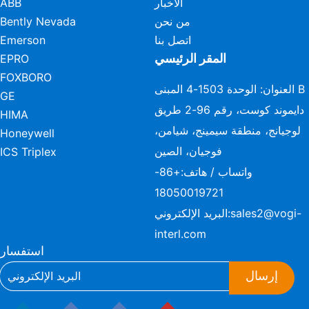
الأخبار
ABB
من نحن
Bently Nevada
اتصل بنا
Emerson
المقر الرئيسي
EPRO
FOXBORO
العنوان: الوحدة 1503-4 المبنى B
GE
دايموند كوست، رقم 96-2 طريق
HIMA
لوجيانج، منطقة سيمينج، شيامن،
Honeywell
فوجيان، الصين
ICS Triplex
واتساب / هاتف:
+86-
18050019721
sales2@vogi-
البريد الإلكتروني:
interl.com
استفسار
إرسال