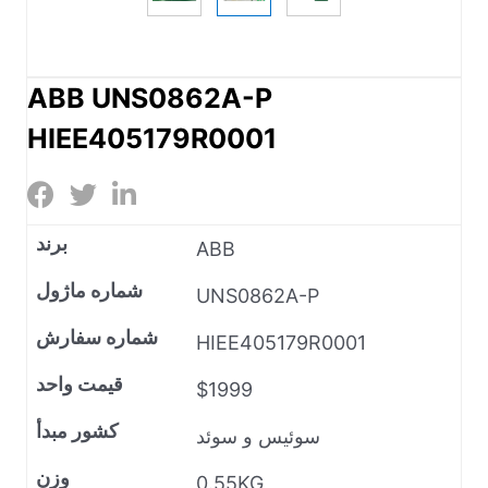
ABB UNS0862A-P
HIEE405179R0001
برند
ABB
شماره ماژول
UNS0862A-P
شماره سفارش
HIEE405179R0001
قیمت واحد
$1999
کشور مبدأ
سوئیس و سوئد
وزن
0.55KG