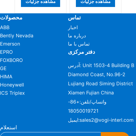
ده جزئیات
مشاهده جزئیات
مشاهده جزئیات
تماس
محصولات
اخبار
ABB
درباره ما
Bently Nevada
تماس با ما
Emerson
دفتر مرکزی
EPRO
FOXBORO
آدرس: Unit 1503-4 Building B
GE
Diamond Coast, No.96-2
HIMA
Lujiang Road Siming District
Honeywell
Xiamen Fujian China
ICS Triplex
واتساپ/تلفن:
+86-
18050019721
sales2@vogi-interl.com
ایمیل:
استعلام