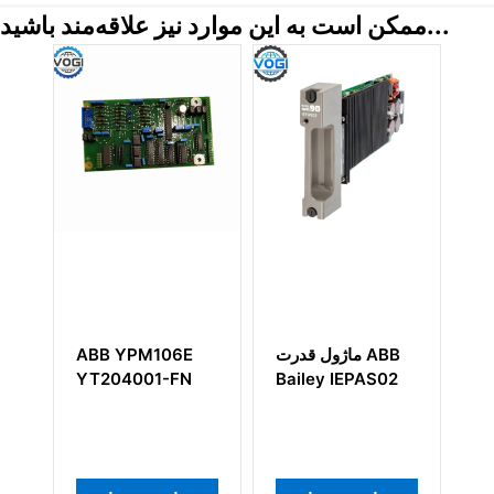
ممکن است به این موارد نیز علاقه‌مند باشید...
ABB TC512
ماژول قدرت ABB
ABB YPM106E
YT204001-FN
Bailey IEPAS02
3BSE01805
 جفت تابیده