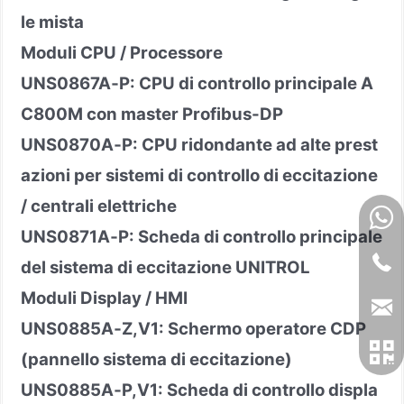
le mista
Moduli CPU / Processore
UNS0867A
‑
P: CPU di controllo principale A
C800M con master Profibus-DP
UNS0870A
‑
P: CPU ridondante ad alte prest
azioni per sistemi di controllo di eccitazione
/ centrali elettriche
UNS0871A
‑
P: Scheda di controllo principale
del sistema di eccitazione UNITROL
Moduli Display / HMI
UNS0885A
‑
Z,V1: Schermo operatore CDP
(pannello sistema di eccitazione)
UNS0885A
‑
P,V1: Scheda di controllo displa