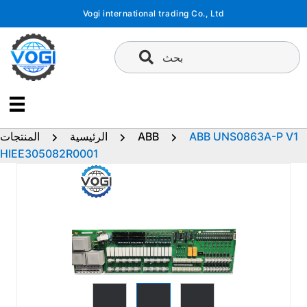
تخطى
Vogi international trading Co., Ltd
إلى
المحتوى
بحث
ABB UNS0863A-P V1
ABB
الرئيسية
المنتجات
HIEE305082R0001