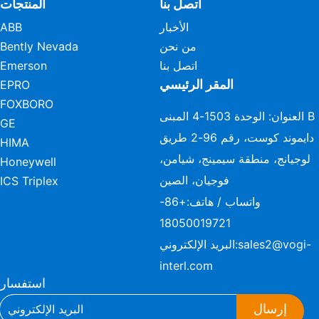
اتصل بنا
المنتجات
الأخبار
ABB
من نحن
Bently Nevada
اتصل بنا
Emerson
المقر الرئيسي
EPRO
FOXBORO
العنوان: الوحدة 1503-4 المبنى B
GE
دايموند كوست، رقم 96-2 طريق
HIMA
لوجيانج، منطقة سيمينج، شيامن،
Honeywell
فوجيان، الصين
ICS Triplex
واتساب / هاتف:
+86-
18050019721
sales2@vogi-
البريد الإلكتروني:
interl.com
استفسار
إرسال