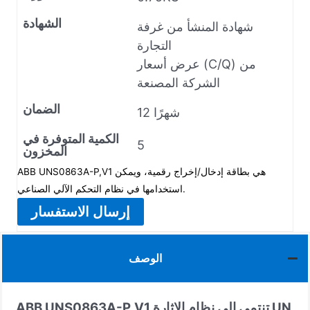
الشهادة
شهادة المنشأ من غرفة
التجارة
عرض أسعار (C/Q) من
الشركة المصنعة
الضمان
12 شهرًا
الكمية المتوفرة في
5
المخزون
ABB UNS0863A-P,V1 هي بطاقة إدخال/إخراج رقمية، ويمكن
استخدامها في نظام التحكم الآلي الصناعي.
إرسال الاستفسار
الوصف
ABB UNS0863A-P,V1 تنتمي إلى نظام الإثارة UN