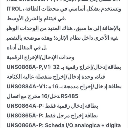
ITROL، وتستخدم بشكل أساسي في محطات الطاقة
في فيتنام والشرق الأوسط.
بالإضافة إلى ما سبق، هناك العديد من الوحدات الوظي
فية الأخرى داخل نظام الإثارة؛ وهذه موضحة بالتفصي
ل في المقال أدناه.
وحدات الإدخال/الإخراج الرقمية
P,V1: بطاقة إدخال/إخراج رقمية بـ 32
‑
UNS0868A
قناة، وحدة إدخال/إخراج منفصلة عالية الكثافة
V1: بطاقة إدخال/إخراج مدمجة بـ 16 م
‑
UNS0884A
دخل/16 مخرج مع اتصال RS485
P: بطاقة إدخال رقمية فقط
‑
UNS0864A
P: بطاقة إخراج مرحل فقط
‑
UNS0865A
UNS0866A
‑
P: Scheda I/O analogica + digita