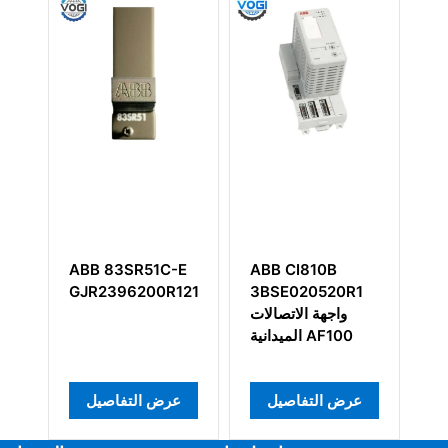
ABB 83SR51C-E
ABB CI810B
A
1
GJR2396200R1210
3BSE020520R1
5
جة
واجهة الاتصالات
الميدانية AF100
عرض التفاصيل
عرض التفاصيل