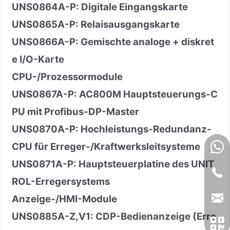
UNS0864A
-
P: Digitale Eingangskarte
UNS0865A
-
P: Relaisausgangskarte
UNS0866A
-
P: Gemischte analoge + diskret
e I/O-Karte
CPU-/Prozessormodule
UNS0867A
-
P: AC800M Hauptsteuerungs-C
PU mit Profibus-DP-Master
UNS0870A
-
P: Hochleistungs-Redundanz-
CPU für Erreger-/Kraftwerksleitsysteme
UNS0871A
-
P: Hauptsteuerplatine des UNIT
ROL-Erregersystems
Anzeige-/HMI-Module
UNS0885A
-
Z,V1: CDP-Bedienanzeige (Erre