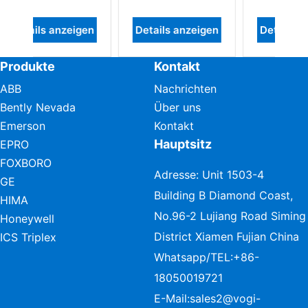
nzeigen
Details anzeigen
Details anzeigen
Produkte
Kontakt
ABB
Nachrichten
Bently Nevada
Über uns
Emerson
Kontakt
Hauptsitz
EPRO
FOXBORO
Adresse: Unit 1503-4
GE
Building B Diamond Coast,
HIMA
No.96-2 Lujiang Road Siming
Honeywell
District Xiamen Fujian China
ICS Triplex
Whatsapp/TEL:
+86-
18050019721
E-Mail:
sales2@vogi-