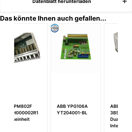
Datenblatt herunterladen
Das könnte Ihnen auch gefallen...
2F
ABB YPG106A
ABB CI853K01
002R1
YT204001-BL
3BSE018103R1
it
Dual RS232-C
Interface Module