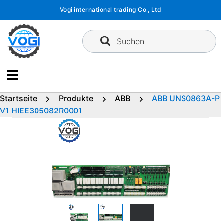
Zum
Vogi international trading Co., Ltd
Inhalt
springen
Suchen
Startseite
Produkte
ABB
ABB UNS0863A-P
V1 HIEE305082R0001