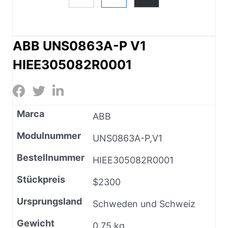
ABB UNS0863A-P V1
HIEE305082R0001
Marca
ABB
Modulnummer
UNS0863A-P,V1
Bestellnummer
HIEE305082R0001
Stückpreis
$2300
Ursprungsland
Schweden und Schweiz
Gewicht
0,75 kg