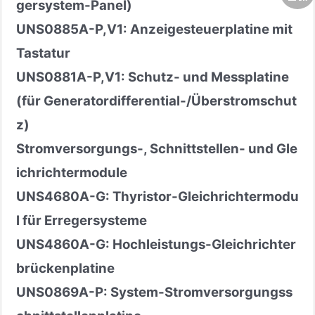
gersystem-Panel)
UNS0885A
-
P,V1: Anzeigesteuerplatine mit
Tastatur
UNS0881A
-
P,V1: Schutz- und Messplatine
(für Generatordifferential-/Überstromschut
z)
Stromversorgungs-, Schnittstellen- und Gle
ichrichtermodule
UNS4680A
-
G: Thyristor-Gleichrichtermodu
l für Erregersysteme
UNS4860A
-
G: Hochleistungs-Gleichrichter
brückenplatine
UNS0869A
-
P: System-Stromversorgungss