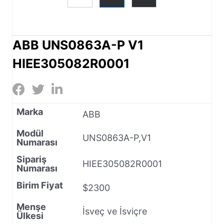
ABB UNS0863A-P V1
HIEE305082R0001
Marka
ABB
Modül
UNS0863A-P,V1
Numarası
Sipariş
HIEE305082R0001
Numarası
Birim Fiyat
$2300
Menşe
İsveç ve İsviçre
Ülkesi