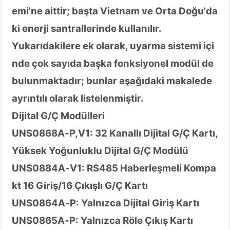
emi'ne aittir; başta Vietnam ve Orta Doğu'da
ki enerji santrallerinde kullanılır.
Yukarıdakilere ek olarak, uyarma sistemi içi
nde çok sayıda başka fonksiyonel modül de
bulunmaktadır; bunlar aşağıdaki makalede
ayrıntılı olarak listelenmiştir.
Dijital G/Ç Modülleri
UNS0868A
‑
P,V1: 32 Kanallı Dijital G/Ç Kartı,
Yüksek Yoğunluklu Dijital G/Ç Modülü
UNS0884A
‑
V1: RS485 Haberleşmeli Kompa
kt 16 Giriş/16 Çıkışlı G/Ç Kartı
UNS0864A
‑
P: Yalnızca Dijital Giriş Kartı
UNS0865A
‑
P: Yalnızca Röle Çıkış Kartı