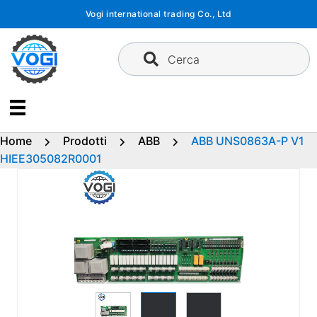
Vai
Vogi international trading Co., Ltd
al
contenuto
Cerca
Home
Prodotti
ABB
ABB UNS0863A-P V1
HIEE305082R0001