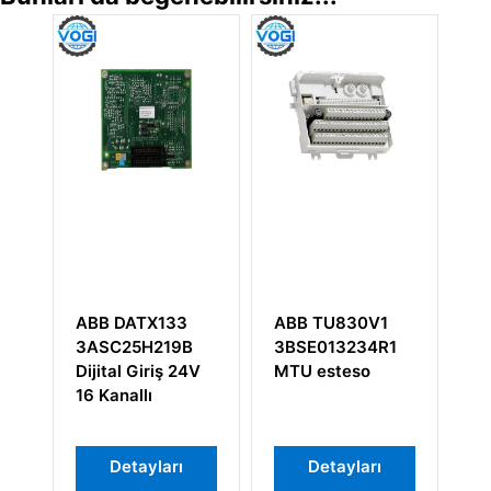
ABB DATX133
ABB TU830V1
A
3ASC25H219B
3BSE013234R1
K
Dijital Giriş 24V
MTU esteso
3
16 Kanallı
Detayları
Detayları