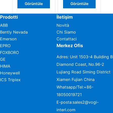
Görüntüle
Görüntüle
Prodotti
İletişim
ABB
Novità
Bently Nevada
Chi Siamo
Emerson
Contattaci
Merkez Ofis
EPRO
FOXBORO
Adres: Unit 1503-4 Building B
GE
Diamond Coast, No.96-2
HIMA
Lujiang Road Siming District
Honeywell
Xiamen Fujian China
ICS Triplex
Whatsapp/Tel:
+86-
18050019721
E-posta:
sales2@vogi-
interl.com