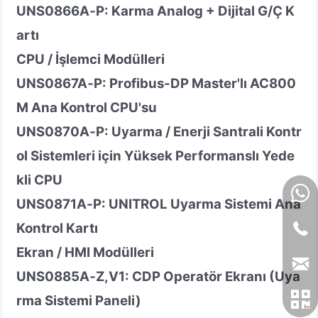
UNS0866A
‑
P: Karma Analog + Dijital G/Ç K
artı
CPU / İşlemci Modülleri
UNS0867A
‑
P: Profibus-DP Master'lı AC800
M Ana Kontrol CPU'su
UNS0870A
‑
P: Uyarma / Enerji Santrali Kontr
ol Sistemleri için Yüksek Performanslı Yede
kli CPU
UNS0871A
‑
P: UNITROL Uyarma Sistemi Ana
Kontrol Kartı
Ekran / HMI Modülleri
UNS0885A
‑
Z,V1: CDP Operatör Ekranı (Uya
rma Sistemi Paneli)