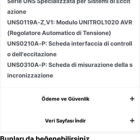
Serie UNS Specializzata per Sistemi di Eccit
azione
UNS0119A
‑
Z,V1: Modulo UNITROL1020 AVR
(Regolatore Automatico di Tensione)
UNS0210A
‑
P: Scheda interfaccia di controll
o dell'eccitazione
UNS0310A
‑
P: Scheda di misurazione della s
incronizzazione
Ödeme ve Güvenlik
Veri Sayfası İndir
Bunları da beğenebilirsiniz...