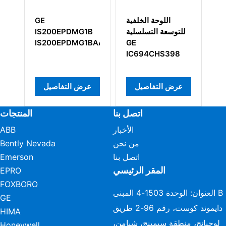
GE
اللوحة الخلفية
DS200GDPAG1A
للتوسعة التسلسلية
00EPDMG1B
00EPDMG1BAA
GE
DS200GDPAG1A
IC694CHS398
عرض التفاصيل
عرض التفاصيل
عرض التفاص
اتصل بنا
المنتجات
الأخبار
ABB
من نحن
Bently Nevada
اتصل بنا
Emerson
المقر الرئيسي
EPRO
FOXBORO
العنوان: الوحدة 1503-4 المبنى B
GE
دايموند كوست، رقم 96-2 طريق
HIMA
لوجيانج، منطقة سيمينج، شيامن،
Honeywell