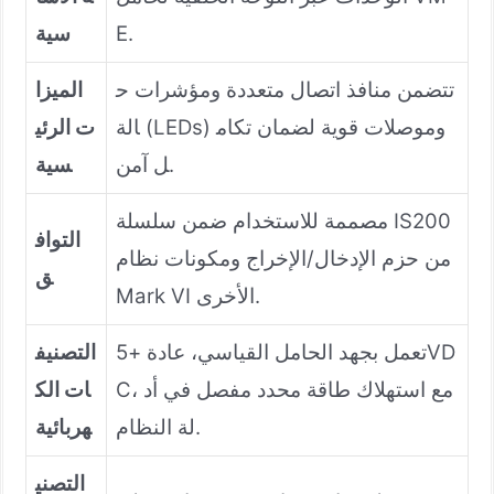
E.
سية
تتضمن منافذ اتصال متعددة ومؤشرات ح
الميزا
الة (LEDs) وموصلات قوية لضمان تكام
ت الرئي
ل آمن.
سية
مصممة للاستخدام ضمن سلسلة IS200
التواف
من حزم الإدخال/الإخراج ومكونات نظام
ق
Mark VI الأخرى.
تعمل بجهد الحامل القياسي، عادة +5VD
التصنيف
C، مع استهلاك طاقة محدد مفصل في أد
ات الك
لة النظام.
هربائية
التصني