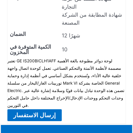
التجارة
شهادة المطابقة من الشركة
المصنعة
الضمان
12 شهرًا
الكمية المتوفرة في
10
المخزون
تعتبر GE IS200BICLH1AFF لوحة دوائر مطبوعة بالغة الأهمية
مصممة لأنظمة الأتمتة والتحكم الصناعي. تعمل كوحدة اتصال واجهة
خلفية عالية الأداء، وتُستخدم بشكل أساسي في أنظمة إدارة وحماية
توربينات الغاز/البخار من سلسلة Mark VI الخاصة بشركة General
Electric. تضمن هذه الوحدة تبادل بيانات قويًا وسلامة إشارة عالية عبر
وحدات التحكم ووحدات الإدخال/الإخراج المختلفة داخل حامل التحكم
في التوربين.
إرسال الاستفسار