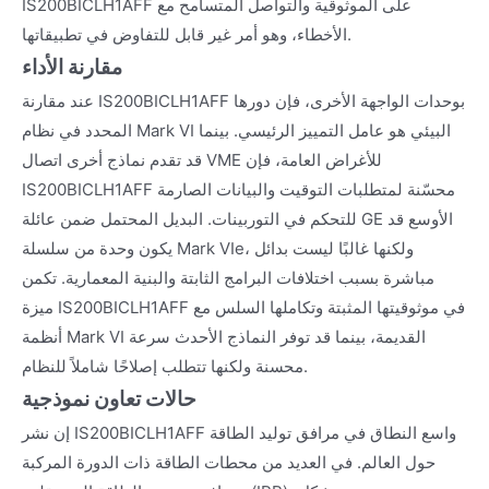
IS200BICLH1AFF على الموثوقية والتواصل المتسامح مع
الأخطاء، وهو أمر غير قابل للتفاوض في تطبيقاتها.
مقارنة الأداء
عند مقارنة IS200BICLH1AFF بوحدات الواجهة الأخرى، فإن دورها
المحدد في نظام Mark VI البيئي هو عامل التمييز الرئيسي. بينما
قد تقدم نماذج أخرى اتصال VME للأغراض العامة، فإن
IS200BICLH1AFF محسّنة لمتطلبات التوقيت والبيانات الصارمة
للتحكم في التوربينات. البديل المحتمل ضمن عائلة GE الأوسع قد
يكون وحدة من سلسلة Mark VIe، ولكنها غالبًا ليست بدائل
مباشرة بسبب اختلافات البرامج الثابتة والبنية المعمارية. تكمن
ميزة IS200BICLH1AFF في موثوقيتها المثبتة وتكاملها السلس مع
أنظمة Mark VI القديمة، بينما قد توفر النماذج الأحدث سرعة
محسنة ولكنها تتطلب إصلاحًا شاملاً للنظام.
حالات تعاون نموذجية
إن نشر IS200BICLH1AFF واسع النطاق في مرافق توليد الطاقة
حول العالم. في العديد من محطات الطاقة ذات الدورة المركبة