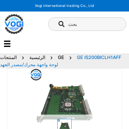
تخطى
Vogi international trading Co., Ltd
إلى
المحتوى
بحث
GE IS200BICLH1AFF
GE
الرئيسية
المنتجات
لوحة واجهة محرك/مصدر الجهد