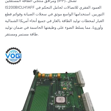
ومرافق منتجي الطاقة المستقلين (IPP)، تشكل
IS200BICLH1AFF العمود الفقري للاتصالات لحامل التحكم في
التوربين. استخدامها الواسع موثق في سجلات الصيانة وقوائم قطع
الغيار لمحطات توليد الطاقة بالغاز في جميع أنحاء أمريكا الشمالية
وأوروبا، مما يسلط الضوء على وظيفتها الحاسمة في ضمان توليد
طاقة مستمر ومستقر.