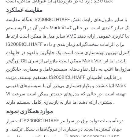
خطا تأکید دارد که در کاربردهای آن غیرقابل مذاکره است.
مقایسه عملکرد
هنگام مقایسه IS200BICLH1AFF با سایر ماژول‌های رابط، نقش
خاص آن در اکوسیستم Mark VI یک تمایز کلیدی است. در حالی که
سایر مدل‌ها ممکن است ارتباط VME با کاربرد عمومی ارائه دهند،
IS200BICLH1AFF برای الزامات سخت‌گیرانه زمان‌بندی و داده
کنترل توربین بهینه‌سازی شده است. یک جایگزین بالقوه در خانواده
بزرگ‌تر GE ممکن است ماژولی از سری Mark Vie باشد، اما این
ماژول‌ها اغلب به دلیل تفاوت‌های سیستم‌عامل و معماری، جایگزین
مستقیم نیستند. مزیت IS200BICLH1AFF در قابلیت اطمینان
اثبات‌شده و یکپارچه‌سازی بی‌درز آن با سیستم‌های قدیمی Mark
VI نهفته است، در حالی که مدل‌های جدیدتر ممکن است سرعت
بیشتری ارائه دهند اما نیاز به بازسازی کامل سیستم دارند.
موارد همکاری نمونه
استقرار IS200BICLH1AFF در تأسیسات تولید برق در سراسر
جهان گسترده است. در بسیاری از نیروگاه‌های سیکل ترکیبی و