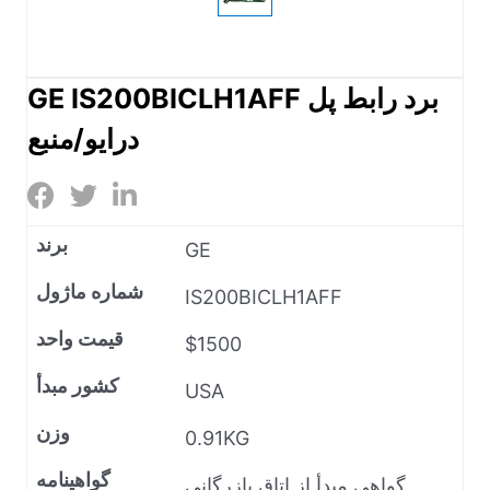
GE IS200BICLH1AFF برد رابط پل
درایو/منبع
برند
GE
شماره ماژول
IS200BICLH1AFF
قیمت واحد
$1500
کشور مبدأ
USA
وزن
0.91KG
گواهینامه
گواهی مبدأ از اتاق بازرگانی