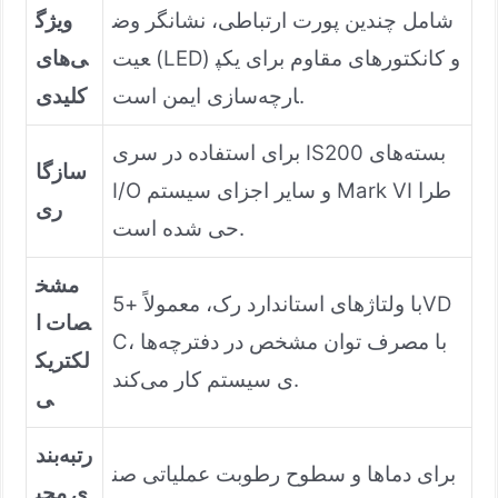
شامل چندین پورت ارتباطی، نشانگر وض
ویژگ
عیت (LED) و کانکتورهای مقاوم برای یکپ
ی‌های
ارچه‌سازی ایمن است.
کلیدی
برای استفاده در سری IS200 بسته‌های
سازگا
I/O و سایر اجزای سیستم Mark VI طرا
ری
حی شده است.
مشخ
با ولتاژهای استاندارد رک، معمولاً +5VD
صات ا
C، با مصرف توان مشخص در دفترچه‌ها
لکتریک
ی سیستم کار می‌کند.
ی
رتبه‌بند
برای دماها و سطوح رطوبت عملیاتی صن
ی محی