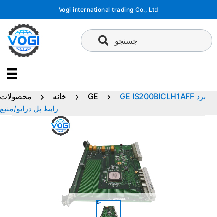
پرش
Vogi international trading Co., Ltd
به
محتوا
جستجو
GE IS200BICLH1AFF برد
GE
خانه
محصولات
رابط پل درایو/منبع