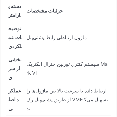
دسته پ
جزئیات مشخصات
ارامتر
توضیح
ماژول ارتباطی رابط پشتی‌پنل
ات عم
لکردی
بخشی
سیستم کنترل توربین جنرال الکتریک Ma
از سر
rk VI
ی
ارتباط داده با سرعت بالا بین ماژول‌ها را
عملکر
از طریق پشتی‌پنل رک VME تسهیل می‌ک
د اصل
ند.
ی