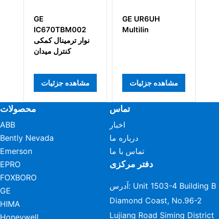
GE UR6UH
GE
670TBM002
Multilin
DS215GHDQG5
ها و کنترل توربین
نوار ترمینال ک
Speedtronic 
کنترل می
شاهده جزئیات
مشاهده جزئیات
مشاهده جزئیا
تماس
محصولات
اخبار
ABB
درباره ما
Bently Nevada
تماس با ما
Emerson
دفتر مرکزی
EPRO
FOXBORO
آدرس: Unit 1503-4 Building B
GE
Diamond Coast, No.96-2
HIMA
Lujiang Road Siming District
Honeywell