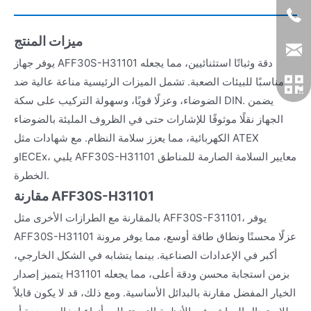
ميزات المنتج
يوفر جهاز AFF30S-H31101 دقة وثباتًا استثنائيين، مما يجعله
مناسبًا للبيئات الصعبة. تشمل الميزات الرئيسية مناعة عالية ضد
الضوضاء، وعزلًا قويًا، وسهولة التركيب على سكة DIN. يضمن
الجهاز نقلًا موثوقًا للإشارات حتى في الظروف المليئة بالضوضاء
الكهربائية، مما يعزز سلامة النظام. مع شهادات مثل ATEX
وIECEx، يلبي AFF30S-H31101 معايير السلامة الصارمة للمناطق
الخطرة.
مقارنة AFF30S-H31101
بالمقارنة مع الطرازات الأخرى مثل AFF30S-F31101، يوفر
AFF30S-H31101 عزلًا محسنًا ونطاق طاقة أوسع، مما يوفر مرونة
أكبر في الإعدادات الصناعية. بينما يتشابه في الشكل الخارجي،
يتميز إصدار H31101 بزمن استجابة محسن ودقة أعلى، مما يجعله
الخيار المفضل مقارنة بالبدائل الأساسية. ومع ذلك، قد لا يكون قابلاً