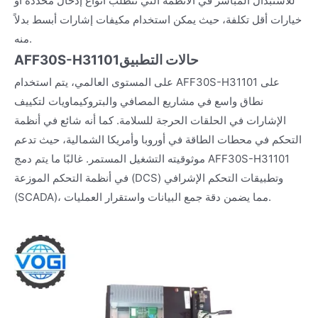
للاستبدال المباشر في الأنظمة التي تتطلب أنواع إدخال محددة أو
خيارات أقل تكلفة، حيث يمكن استخدام مكيفات إشارات أبسط بدلاً
منه.
حالات التطبيق
AFF30S-H31101
على المستوى العالمي، يتم استخدام AFF30S-H31101 على
نطاق واسع في مشاريع المصافي والبتروكيماويات لتكييف
الإشارات في الحلقات الحرجة للسلامة. كما أنه شائع في أنظمة
التحكم في محطات الطاقة في أوروبا وأمريكا الشمالية، حيث تدعم
موثوقيته التشغيل المستمر. غالبًا ما يتم دمج AFF30S-H31101
في أنظمة التحكم الموزعة (DCS) وتطبيقات التحكم الإشرافي
(SCADA)، مما يضمن دقة جمع البيانات واستقرار العمليات.