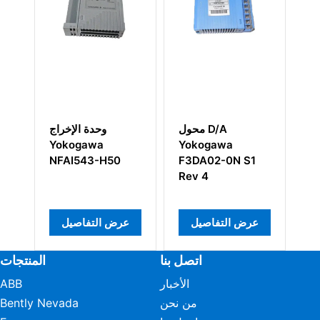
وحدة إدخال
محول D/A
وحدة ال
RTD/POT من
Yokogawa
ogawa
يوكوغاوا AAR145-
F3DA02-0N S1
543-H50
Rev 4
S03
عرض التفاصيل
عرض التفاصيل
عرض التفاص
اتصل بنا
المنتجات
الأخبار
ABB
من نحن
Bently Nevada