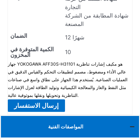
التجارة
شهادة المطابقة من الشركة
المصنعة
الضمان
12 شهرًا
الكمية المتوفرة في
10
المخزون
جهاز YOKOGAWA AFF30S-H31101 هو مكيف إشارات تناظرية
عالي الأداء ومضغوط، مصمم لتطبيقات التحكم والقياس الدقيق في
العمليات الصناعية. يُستخدم هذا الجهاز على نطاق واسع في صناعات
مثل النفط والغاز والمعالجة الكيميائية وتوليد الطاقة لعزل الإشارات
التناظرية وتحويلها ونقلها بموثوقية عالية.
إرسال الاستفسار
المواصفات الفنية