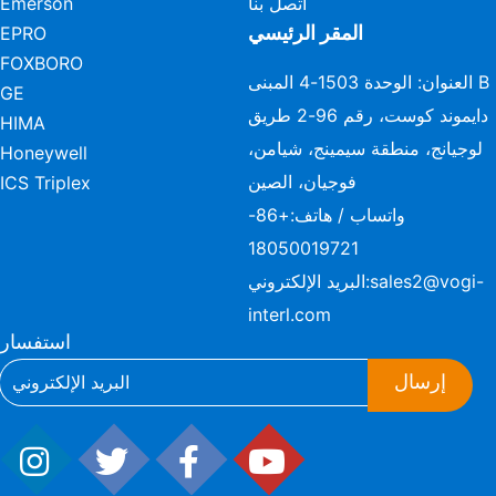
اتصل بنا
Emerson
المقر الرئيسي
EPRO
FOXBORO
العنوان: الوحدة 1503-4 المبنى B
GE
دايموند كوست، رقم 96-2 طريق
HIMA
لوجيانج، منطقة سيمينج، شيامن،
Honeywell
فوجيان، الصين
ICS Triplex
واتساب / هاتف:
+86-
18050019721
sales2@vogi-
البريد الإلكتروني:
interl.com
استفسار
إرسال