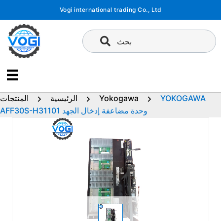
تخطى
Vogi international trading Co., Ltd
إلى
المحتوى
بحث
YOKOGAWA
Yokogawa
الرئيسية
المنتجات
AFF30S-H31101 وحدة مضاعفة إدخال الجهد