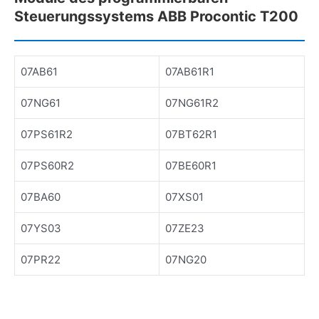
Steuerungssystems ABB Procontic T200
07AB61
07AB61R1
07NG61
07NG61R2
07PS61R2
07BT62R1
07PS60R2
07BE60R1
07BA60
07XS01
07YS03
07ZE23
07PR22
07NG20