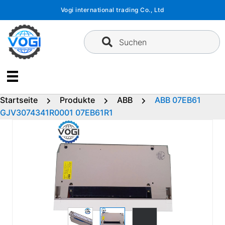
Zum
Vogi international trading Co., Ltd
Inhalt
springen
Suchen
Startseite
Produkte
ABB
ABB 07EB61
GJV3074341R0001 07EB61R1