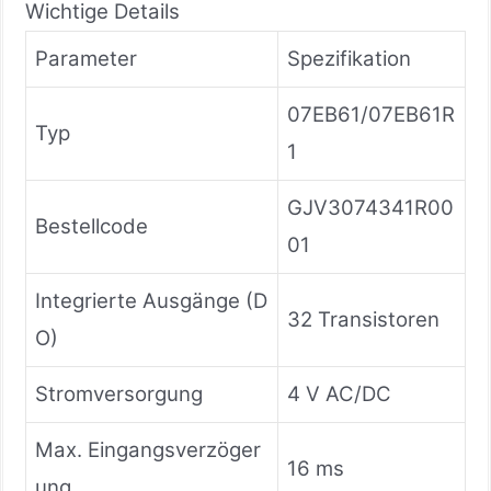
Wichtige Details
Parameter
Spezifikation
07EB61/07EB61R
Typ
1
GJV3074341R00
Bestellcode
01
Integrierte Ausgänge (D
32 Transistoren
O)
Stromversorgung
4 V AC/DC
Max. Eingangsverzöger
16 ms
ung