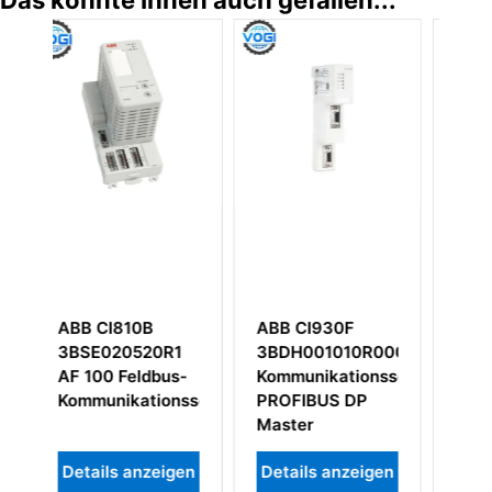
Das könnte Ihnen auch gefallen...
ABB CI930F
ABB SB822
R1
3BDH001010R0002
3BSE018172R1
us-
Kommunikationsschnittstelle,
Akkueinheit
nsschnittstelle
PROFIBUS DP
Master
igen
Details anzeigen
Details anzeigen