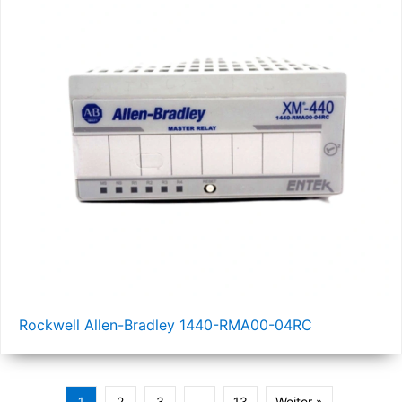
Rockwell Allen-Bradley 1440-RMA00-04RC
1
2
3
…
13
Weiter »