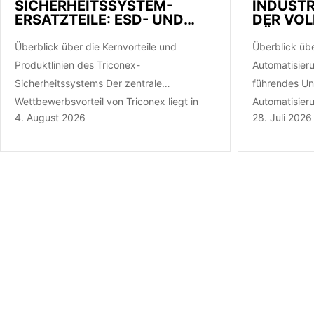
SICHERHEITSSYSTEM-
INDUST
ERSATZTEILE: ESD- UND
DER VOL
TMR-MODUL-LEITFADEN
KÄUFER
Überblick über die Kernvorteile und
Überblick übe
Produktlinien des Triconex-
Automatisieru
Sicherheitssystems Der zentrale
führendes Unt
Wettbewerbsvorteil von Triconex liegt in
Automatisier
4. August 2026
28. Juli 2026
seiner branchenführenden Triple Modular
und liefert r
Redundant (TMR)-Architektur. Im
Prozess- und
Gegensatz zu herkömmlichen…