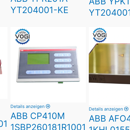
ABB YPK1
YT204001-KE
YT20400
Details anzeigen
Details anzeigen
ABB CP410M
ABB AFO
01
1SBP260181R1001
1KHL015