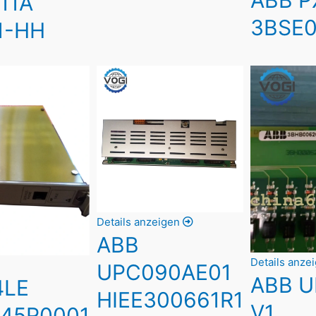
11A
3BSE0
1-HH
Details anzeigen
ABB
Details anze
UPC090AE01
ABB 
4LE
HIEE300661R1
V1
545R0001