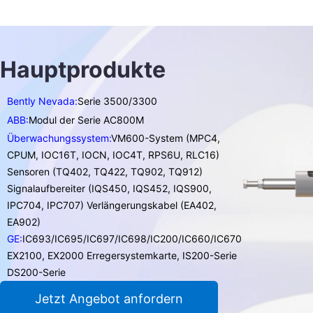
Hauptprodukte
Bently Nevada:
Serie 3500/3300
ABB:
Modul der Serie AC800M
Überwachungssystem:
VM600-System (MPC4,
CPUM, IOC16T, IOCN, IOC4T, RPS6U, RLC16)
Sensoren (TQ402, TQ422, TQ902, TQ912)
Signalaufbereiter (IQS450, IQS452, IQS900,
IPC704, IPC707) Verlängerungskabel (EA402,
EA902)
GE:
IC693/IC695/IC697/IC698/IC200/IC660/IC670
EX2100, EX2000 Erregersystemkarte, IS200-Serie
DS200-Serie
Jetzt Angebot anfordern