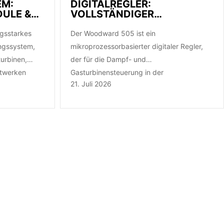
EM:
DIGITALREGLER:
DULE &
VOLLSTÄNDIGER
FADEN
TECHNISCHER LEITFADEN &
ERSATZTEILE
ngsstarkes
Der Woodward 505 ist ein
ungssystem,
mikroprozessorbasierter digitaler Regler,
urbinen,
der für die Dampf- und
ftwerken
Gasturbinensteuerung in der
21. Juli 2026
Stromerzeugung, der Öl- und der
petrochemischen Industrie entwickelt
wurde. Er bietet hochpräzise…