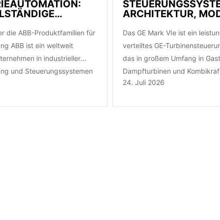
RIEAUTOMATION:
STEUERUNGSSYST
LSTÄNDIGE
ARCHITEKTUR, MO
LEITFADEN
ERSATZTEILE-LEIT
r die ABB-Produktfamilien für
Das GE Mark VIe ist ein leistu
ng ABB ist ein weltweit
verteiltes GE-Turbinensteuer
ernehmen in industrieller
das in großem Umfang in Gast
ung und Steuerungssystemen
Dampfturbinen und Kombikra
24. Juli 2026
obuste, langlebige Lösungen für
eingesetzt wird…
 Einzelfertigung…