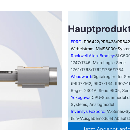
Hauptproduk
EPRO:
PR6422/PR6423/PR64
Wirbelstrom, MMS6000-Syste
Rockwell Allen-Bradley:
SLC500
1747/1746, MicroLogix: Serie
1761/1763/1762/1766/1764
Woodward:
Digitalregler der S
(9907-162, 9907-164, 9907-1
Regler 2301A, Serie 9905, Ser
Yokogawa:
CPU-Steuermodul 
Systems, Analogmodul
Invensys Foxboro:
I/A-Series-
(Ein-/Ausgabemodule) Ablaufs
Jetzt Angebot anf