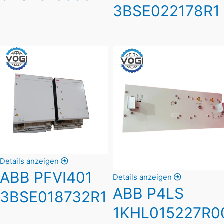
3BSE022178R1
Details anzeigen
ABB PFVI401
Details anzeigen
ABB P4LS
3BSE018732R1
1KHL015227R0