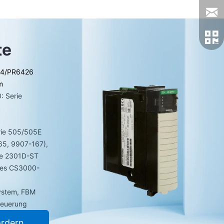
te
24/PR6426
m
: Serie
erie 505/505E
65, 9907-167),
ie 2301D-ST
des CS3000-
System, FBM
teuerung
ordern