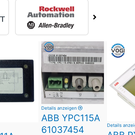
Details anzeigen
ABB YPC115A
Details anze
61037454
ABB P