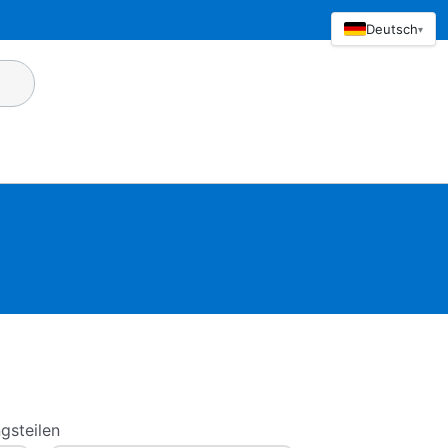
Deutsch
▾
gsteilen