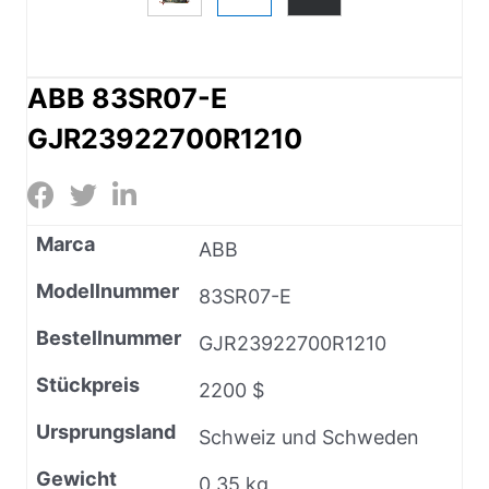
ABB 83SR07-E
GJR23922700R1210
Marca
ABB
Modellnummer
83SR07-E
Bestellnummer
GJR23922700R1210
Stückpreis
2200 $
Ursprungsland
Schweiz und Schweden
Gewicht
0,35 kg