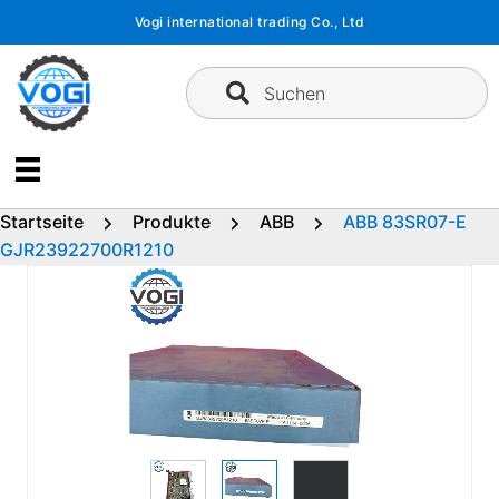
Zum
Vogi international trading Co., Ltd
Inhalt
springen
Suchen
Startseite
Produkte
ABB
ABB 83SR07-E
GJR23922700R1210