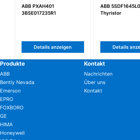
AH401
ABB 5SDF1645L0001
7235R1
Thyristor
tails anzeigen
Details anzeigen
Produkte
Kontakt
ABB
Nachrichten
Bently Nevada
Über uns
Emerson
Kontakt
EPRO
FOXBORO
GE
HIMA
Honeywell