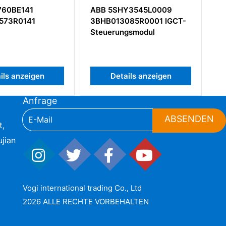
ABB 5SHY3545L0009
ABB UAC326AEV1
3BHB013085R0001 IGCT-
HIEE401481R1 Anal
Steuerungsmodul
Digital-I/O-Karte
Details anzeigen
Details anzeig
Anfrage
ABSENDEN
t,
jian
Vogi international trading Co., Ltd
2026 ALLE RECHTE VORBEHALTEN