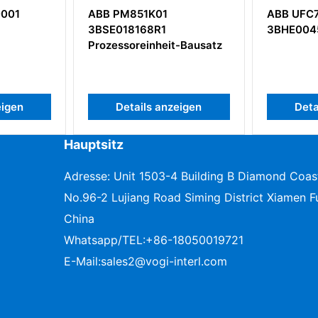
ABB PM851K01
ABB UFC760BE141
3BSE018168R1
3BHE004573R0141
Prozessoreinheit-Bausatz
Details anzeigen
Details anzeigen
Hauptsitz
Adresse: Unit 1503-4 Building B Diamond Coas
No.96-2 Lujiang Road Siming District Xiamen Fu
China
Whatsapp/TEL:
+86-18050019721
E-Mail:
sales2@vogi-interl.com