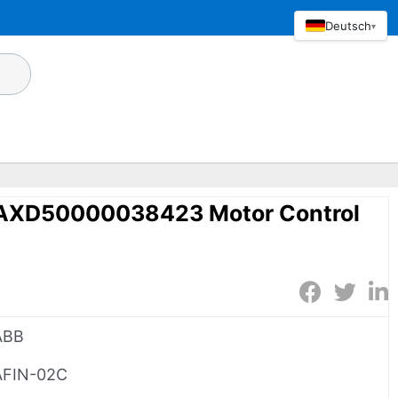
Deutsch
▾
AXD50000038423 Motor Control
ABB
AFIN-02C