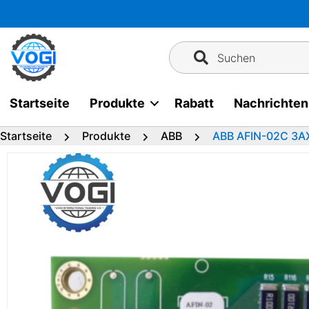
Zum
Inhalt
springen
Suchen
Startseite
Produkte
Rabatt
Nachrichten
Startseite
Produkte
ABB
ABB AFIN-02C 3A