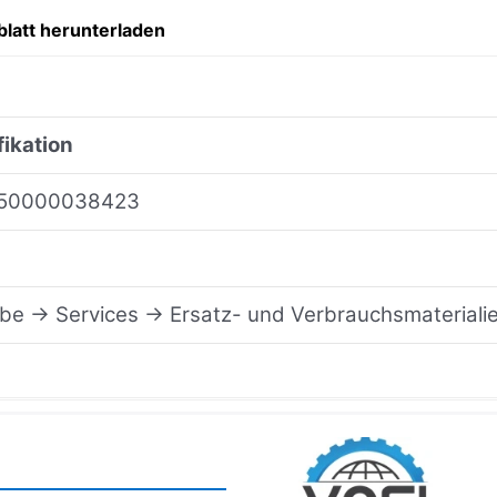
latt herunterladen
fikation
50000038423
ebe → Services → Ersatz- und Verbrauchsmaterialie