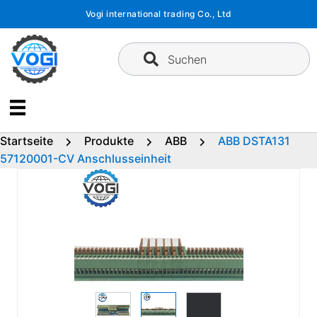
Zum
Vogi international trading Co., Ltd
Inhalt
springen
Suchen
Startseite
Produkte
ABB
ABB DSTA131
57120001-CV Anschlusseinheit