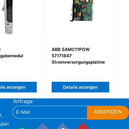
1
ABB SAMC11POW
usgabemodul
57171847
Stromversorgungsplatine
ils anzeigen
Details anzeigen
Anfrage
ABSENDEN
t,
jian