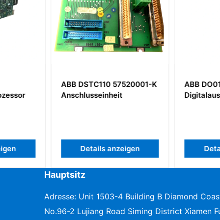
ABB DSTC110 57520001-K
ABB DO0
ozessor
Anschlusseinheit
Digitala
eigen
Details anzeigen
Deta
Hauptsitz
Adresse: Unit 1503-4 Building B Diamond Coas
No.96-2 Lujiang Road Siming District Xiamen Fu