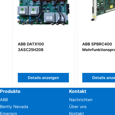
ABB DATX100
ABB SPBRC400
3ASC25H208
Mehrfunktionspr
Details anzeigen
Details anz
Produkte
Kontakt
ABB
Nachrichten
Bently Nevada
Über uns
Emerson
Kontakt