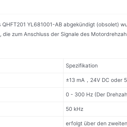
ass QHFT201 YL681001-AB abgekündigt (obsolet) w
, die zum Anschluss der Signale des Motordrehza
Spezifikation
±13 mA，24V DC oder 
0 - 300 Hz (Der Drehzah
50 kHz
erfolgt über den zweit