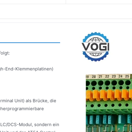
olgt:
igh-End-Klemmenplatinen)
inal Unit) als Brücke, die
icherprogrammierbare
PLC/DCS-Modul, sondern ein