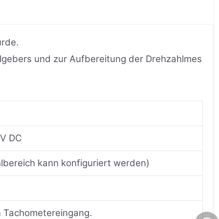
urde.
hlgebers und zur Aufbereitung der Drehzahlmes
5V DC
lbereich kann konfiguriert werden)
en Tachometereingang.