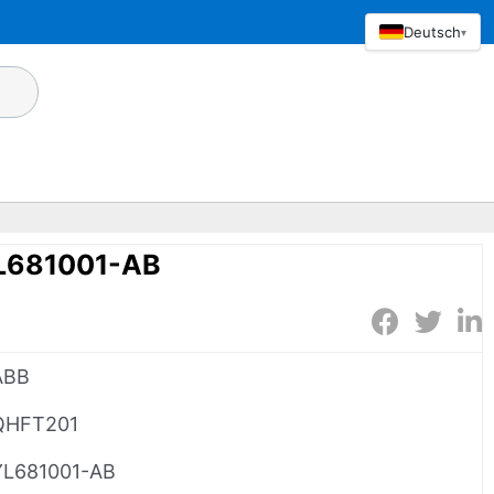
Deutsch
▾
L681001-AB
ABB
QHFT201
YL681001-AB