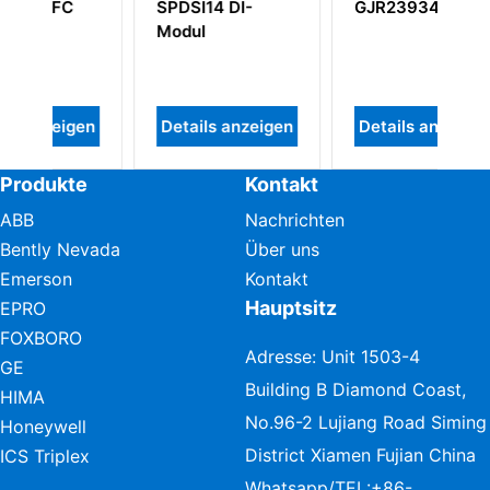
DSI14 DI-
GJR239340R1210
dul
tails anzeigen
Details anzeigen
Details anzei
Produkte
Kontakt
ABB
Nachrichten
Bently Nevada
Über uns
Emerson
Kontakt
Hauptsitz
EPRO
FOXBORO
Adresse: Unit 1503-4
GE
Building B Diamond Coast,
HIMA
No.96-2 Lujiang Road Siming
Honeywell
District Xiamen Fujian China
ICS Triplex
Whatsapp/TEL:
+86-