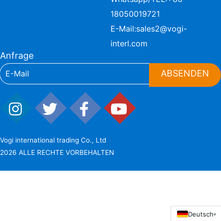
18050019721
E-Mail:
sales2@vogi-
interl.com
Anfrage
ABSENDEN
Vogi international trading Co., Ltd
2026 ALLE RECHTE VORBEHALTEN
Deutsch
▾