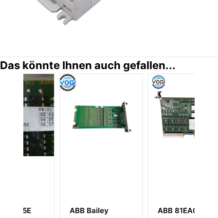
Das könnte Ihnen auch gefallen...
B Bailey
ABB 81EA04E-E
ABB NTMP01