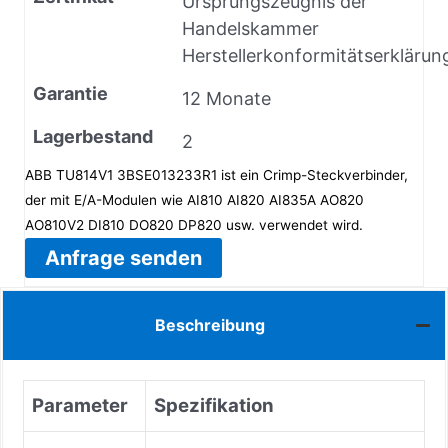
Ursprungszeugnis der
Handelskammer
Herstellerkonformitätserklärun
Garantie
12 Monate
Lagerbestand
2
ABB TU814V1 3BSE013233R1 ist ein Crimp-Steckverbinder,
der mit E/A-Modulen wie AI810 AI820 AI835A AO820
AO810V2 DI810 DO820 DP820 usw. verwendet wird.
Anfrage senden
Beschreibung
Parameter
Spezifikation