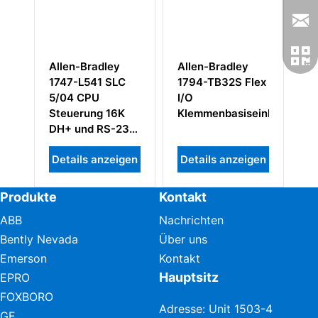
Allen-Bradley
Allen-Bradley
Al
1747-L541 SLC
1794-TB32S Flex
17
5/04 CPU
I/O
Co
Steuerung 16K
Klemmenbasiseinheit
Ne
DH+ und RS-232
Schnittstellen
Details anzeigen
Details anzeigen
De
Produkte
Kontakt
ABB
Nachrichten
Bently Nevada
Über uns
Emerson
Kontakt
Hauptsitz
EPRO
FOXBORO
Adresse: Unit 1503-4
GE