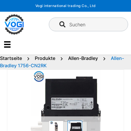
Zum
Vogi international trading Co., Ltd
Inhalt
springen
Suchen
Startseite
Produkte
Allen-Bradley
Allen-
Bradley 1756-CN2RK