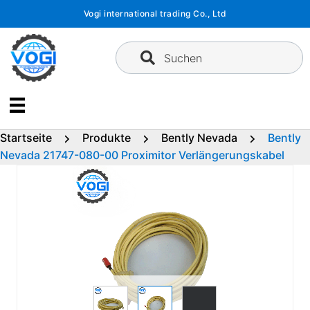
Zum
Vogi international trading Co., Ltd
Inhalt
springen
Suchen
Startseite
Produkte
Bently Nevada
Bently
Nevada 21747-080-00 Proximitor Verlängerungskabel