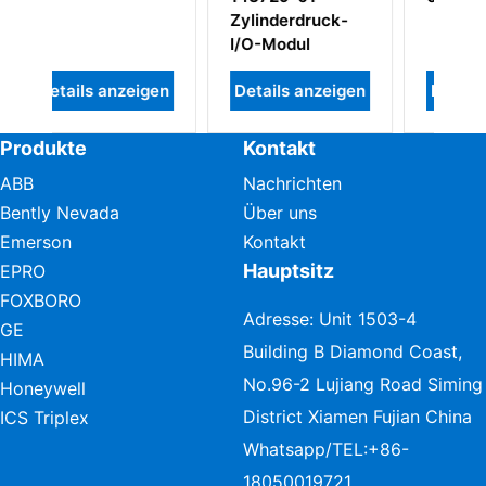
Zylinderdruck-
I/O-Modul
igen
Details anzeigen
Details anzeigen
Produkte
Kontakt
ABB
Nachrichten
Bently Nevada
Über uns
Emerson
Kontakt
Hauptsitz
EPRO
FOXBORO
Adresse: Unit 1503-4
GE
Building B Diamond Coast,
HIMA
No.96-2 Lujiang Road Siming
Honeywell
District Xiamen Fujian China
ICS Triplex
Whatsapp/TEL:
+86-
18050019721