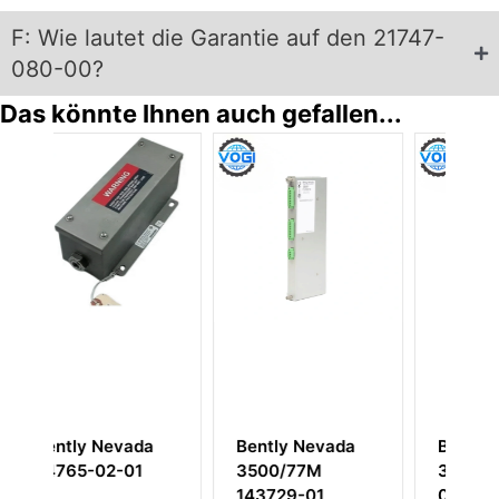
F: Wie lautet die Garantie auf den 21747-
080-00?
Das könnte Ihnen auch gefallen...
a
Bently Nevada
Bently Nevada
3500/77M
330854-080-24-
143729-01
05