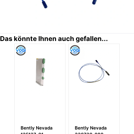
Das könnte Ihnen auch gefallen...
Nevada
Bently Nevada
Bently Nevada