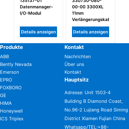
01
330730-080-
3500/45
nager-
00-00 3300XL
Positionsmonitor
ul
11mm
Verlängerungskabel
anzeigen
Details anzeigen
Details anzeigen
Produkte
Kontakt
ABB
Nachrichten
Bently Nevada
Über uns
Emerson
Kontakt
Hauptsitz
EPRO
FOXBORO
Adresse: Unit 1503-4
GE
Building B Diamond Coast,
HIMA
No.96-2 Lujiang Road Siming
Honeywell
District Xiamen Fujian China
ICS Triplex
Whatsapp/TEL:
+86-