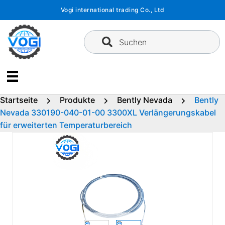
Zum
Vogi international trading Co., Ltd
Inhalt
springen
Suchen
Startseite
Produkte
Bently Nevada
Bently
Nevada 330190-040-01-00 3300XL Verlängerungskabel
für erweiterten Temperaturbereich