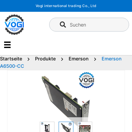
Zum
Vogi international trading Co., Ltd
Inhalt
springen
Suchen
Startseite
Produkte
Emerson
Emerson
A6500-CC