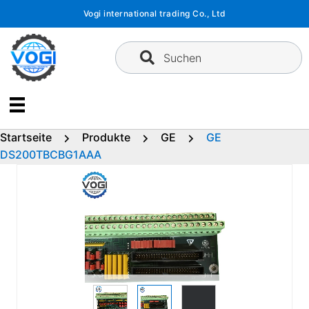
Zum
Vogi international trading Co., Ltd
Inhalt
springen
Suchen
Startseite
Produkte
GE
GE
DS200TBCBG1AAA