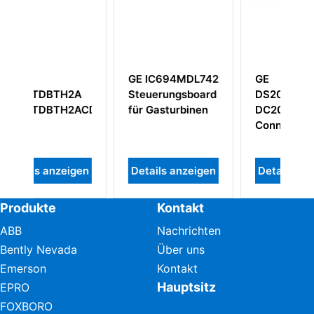
694MDL742
GE
GE
rungsboard
DS200PCCAG6A
IS200TREAH1AC
sturbinen
DC2000 Power-
IS200TREAH1AD
Connect-Karte
ls anzeigen
Details anzeigen
Details anzeigen
Produkte
Kontakt
ABB
Nachrichten
Bently Nevada
Über uns
Emerson
Kontakt
Hauptsitz
EPRO
FOXBORO