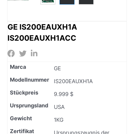
GE IS200EAUXH1A
IS200EAUXH1ACC
Marca
GE
Modellnummer
IS200EAUXH1A
Stückpreis
9.999 $
Ursprungsland
USA
Gewicht
1KG
Zertifikat
Ursprungszeugnis der