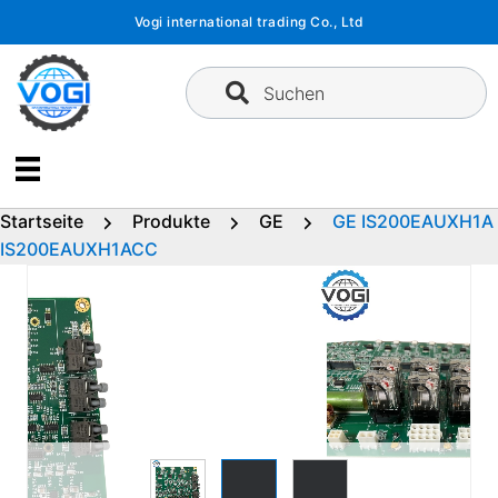
Zum
Vogi international trading Co., Ltd
Inhalt
springen
Suchen
Startseite
Produkte
GE
GE IS200EAUXH1A
IS200EAUXH1ACC