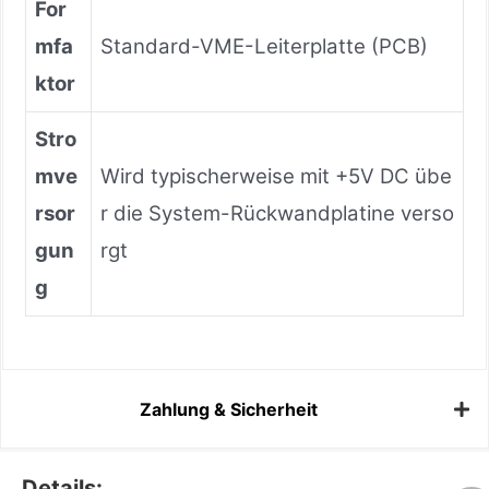
For
mfa
Standard-VME-Leiterplatte (PCB)
ktor
Stro
mve
Wird typischerweise mit +5V DC übe
rsor
r die System-Rückwandplatine verso
gun
rgt
g
Zahlung & Sicherheit
Details: