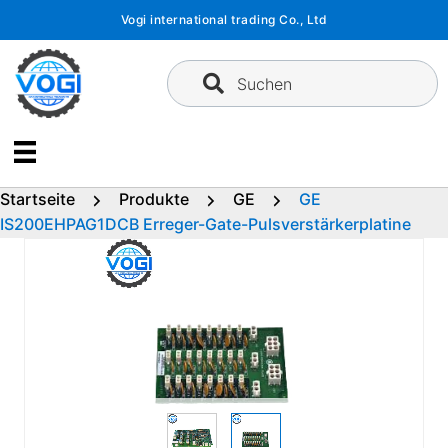
Zum
Vogi international trading Co., Ltd
Inhalt
springen
Suchen
Startseite
Produkte
GE
GE
IS200EHPAG1DCB Erreger-Gate-Pulsverstärkerplatine