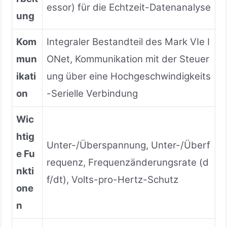
essor) für die Echtzeit-Datenanalyse
ung
Kom
Integraler Bestandteil des Mark VIe I
mun
ONet, Kommunikation mit der Steuer
ikati
ung über eine Hochgeschwindigkeits
on
-Serielle Verbindung
Wic
htig
Unter-/Überspannung, Unter-/Überf
e Fu
requenz, Frequenzänderungsrate (d
nkti
f/dt), Volts-pro-Hertz-Schutz
one
n