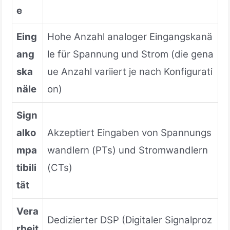
e
Eing
Hohe Anzahl analoger Eingangskanä
ang
le für Spannung und Strom (die gena
ska
ue Anzahl variiert je nach Konfigurati
näle
on)
Sign
alko
Akzeptiert Eingaben von Spannungs
mpa
wandlern (PTs) und Stromwandlern
tibili
(CTs)
tät
Vera
Dedizierter DSP (Digitaler Signalproz
rbeit