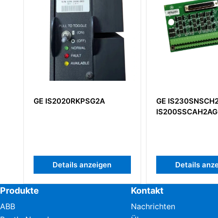
GE IS230SNSCH2A
GE IS200EPSM
IS200SSCAH2AGD
IS200EPSMG1A
Details anzeigen
Details an
Produkte
Kontakt
ABB
Nachrichten