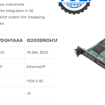
ue industrielle
he Integration in GE
ützt zudem Hot-Swapping,
en.
PDGH1AAA
IS200ERIOH1ABC
DO)
16 (8AI, 8DO)
DP
Ethernet/IP
1500 V AC
Ja