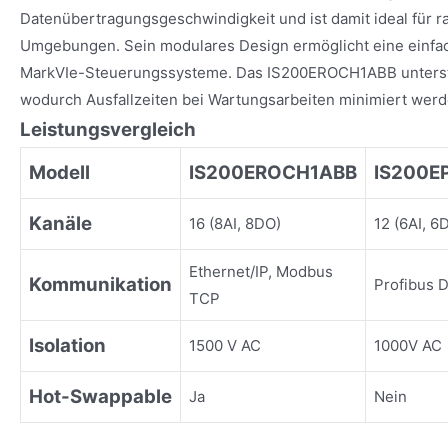
Datenübertragungsgeschwindigkeit und ist damit ideal für ra
Umgebungen. Sein modulares Design ermöglicht eine einfac
MarkVIe-Steuerungssysteme. Das IS200EROCH1ABB unterst
wodurch Ausfallzeiten bei Wartungsarbeiten minimiert werd
Leistungsvergleich
Modell
IS200EROCH1ABB
IS200E
Kanäle
16 (8AI, 8DO)
12 (6AI, 6
Ethernet/IP, Modbus
Kommunikation
Profibus 
TCP
Isolation
1500 V AC
1000V AC
Hot-Swappable
Ja
Nein