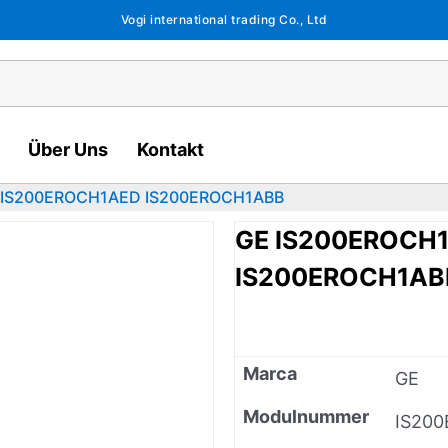
Vogi international trading Co., Ltd
Über Uns
Kontakt
 IS200EROCH1AED IS200EROCH1ABB
GE IS200EROCH
IS200EROCH1AB
Marca
GE
Modulnummer
IS20