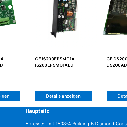
G1A
GE DS200ADGIH1A
GE IS22
ED
DS200ADGIH1AAA
Turbine 
Modules
zeigen
Details anzeigen
Det
Hauptsitz
Adresse: Unit 1503-4 Building B Diamond Coas