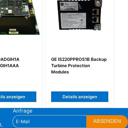
0PPROS1B Backup
GE DS200PTBAG1A
Protection
DS200PTBAG1AEC
ails anzeigen
Details anzeigen
Anfrage
ABSENDEN
t,