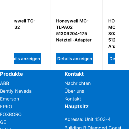
well MC-
HONEYWELL
Honeywell
2
MC-TAOY22
80363972-150
204-175
80366481-175
MC-PDIY22
il-Adapter
51204172-175
Digitaler Eingang
Analog Output
24 VDC
Module
Prozessor
s anzeigen
Details anzeigen
Details anzeigen
Produkte
Kontakt
ABB
Nachrichten
Bently Nevada
Über uns
Emerson
Kontakt
Hauptsitz
EPRO
FOXBORO
Adresse: Unit 1503-4
GE
Building B Diamond Coast,