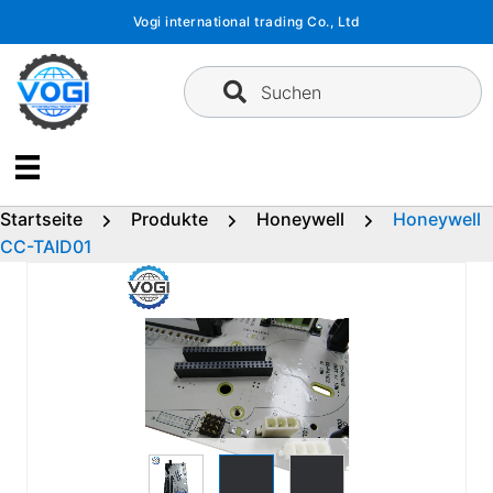
Zum
Vogi international trading Co., Ltd
Inhalt
springen
Suchen
Startseite
Produkte
Honeywell
Honeywell
CC-TAID01