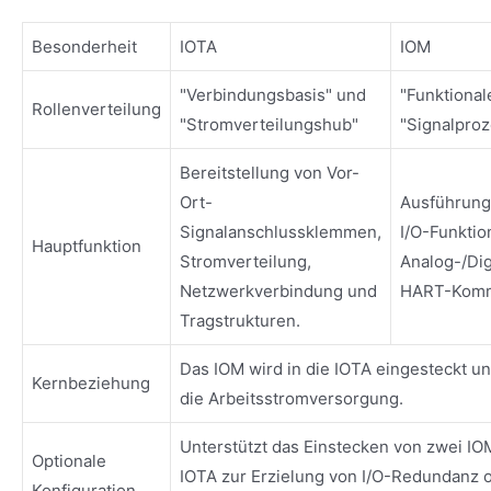
Besonderheit
IOTA
IOM
"Verbindungsbasis" und
"Funktional
Rollenverteilung
"Stromverteilungshub"
"Signalproz
Bereitstellung von Vor-
Ort-
Ausführung
Signalanschlussklemmen,
I/O-Funktio
Hauptfunktion
Stromverteilung,
Analog-/Di
Netzwerkverbindung und
HART-Komm
Tragstrukturen.
Das IOM wird in die IOTA eingesteckt un
Kernbeziehung
die Arbeitsstromversorgung.
Unterstützt das Einstecken von zwei IO
Optionale
IOTA zur Erzielung von I/O-Redundanz 
Konfiguration