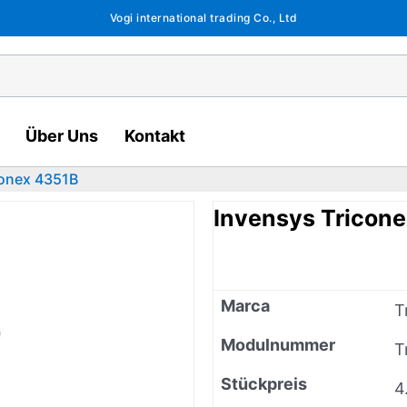
Vogi international trading Co., Ltd
Über Uns
Kontakt
conex 4351B
Invensys Tricon
Marca
T
Modulnummer
T
Stückpreis
4