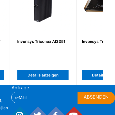
Triconex AI3351
Invensys Triconex 3625
ils anzeigen
Details anzeigen
Anfrage
ABSENDEN
t,
jian