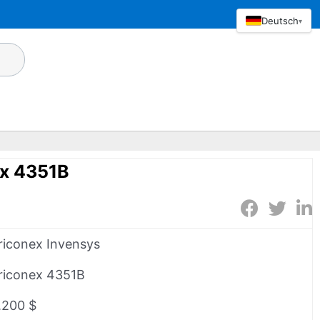
Deutsch
▾
ex 4351B
riconex Invensys
riconex 4351B
.200 $