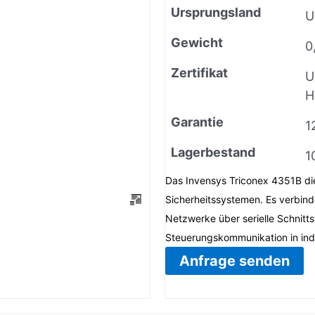
Ursprungsland
U
Gewicht
0
Zertifikat
U
H
Garantie
1
Lagerbestand
1
Das Invensys Triconex 4351B di
Sicherheitssystemen. Es verbind
Netzwerke über serielle Schnitts
Steuerungskommunikation in ind
Anfrage senden