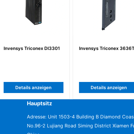
x DI3301
Invensys Triconex 3636T
Invensys 
eigen
Details anzeigen
Deta
Hauptsitz
Adresse: Unit 1503-4 Building B Diamond Coas
No.96-2 Lujiang Road Siming District Xiamen Fu