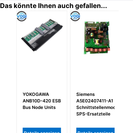
Das könnte Ihnen auch gefallen...
A
Siemens
Siemens
20 ESB
A5E02407411-A1
6AR1502-
nits
Schnittstellenmodul
0AA04-0AA0
SPS-Ersatzteile
I/O-Module