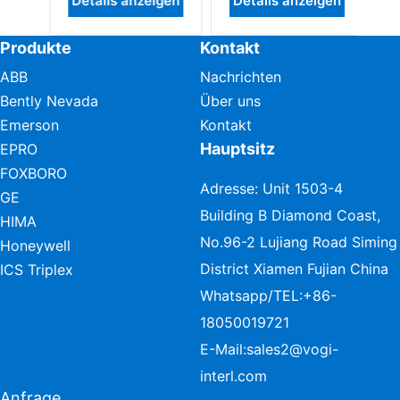
zeigen
Details anzeigen
Details anzeigen
Produkte
Kontakt
ABB
Nachrichten
Bently Nevada
Über uns
Emerson
Kontakt
Hauptsitz
EPRO
FOXBORO
Adresse: Unit 1503-4
GE
Building B Diamond Coast,
HIMA
No.96-2 Lujiang Road Siming
Honeywell
District Xiamen Fujian China
ICS Triplex
Whatsapp/TEL:
+86-
18050019721
E-Mail:
sales2@vogi-
interl.com
Anfrage