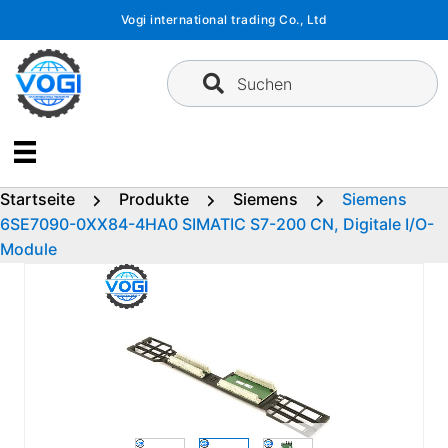
Zum
Vogi international trading Co., Ltd
Inhalt
springen
Suchen
Startseite
Produkte
Siemens
Siemens
6SE7090-0XX84-4HA0 SIMATIC S7-200 CN, Digitale I/O-
Module