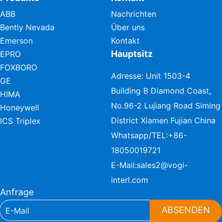
ABB
Nachrichten
Bently Nevada
Über uns
Emerson
Kontakt
Hauptsitz
EPRO
FOXBORO
Adresse: Unit 1503-4
GE
Building B Diamond Coast,
HIMA
No.96-2 Lujiang Road Siming
Honeywell
District Xiamen Fujian China
ICS Triplex
Whatsapp/TEL:
+86-
18050019721
E-Mail:
sales2@vogi-
interl.com
Anfrage
ABSENDEN