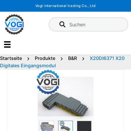
Zum
Vogi international trading Co., Ltd
Inhalt
springen
Suchen
Startseite
Produkte
B&R
X20DI6371 X20
Digitales Eingangsmodul