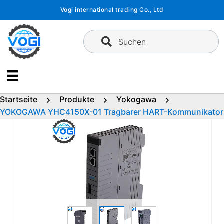
Zum
Vogi international trading Co., Ltd
Inhalt
springen
Suchen
Startseite
Produkte
Yokogawa
YOKOGAWA YHC4150X-01 Tragbarer HART-Kommunikator