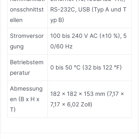
onsschnittst
RS-232C, USB (Typ A und T
ellen
yp B)
Stromversor
100 bis 240 V AC (±10 %), 5
gung
0/60 Hz
Betriebstem
0 bis 50 °C (32 bis 122 °F)
peratur
Abmessung
182 x 182 x 153 mm (7,17 x
en (B x H x
7,17 x 6,02 Zoll)
T)