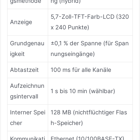
gsmethode
ng (hybrid)
5,7-Zoll-TFT-Farb-LCD (320
Anzeige
x 240 Punkte)
Grundgenau
±0,1 % der Spanne (für Span
igkeit
nungseingänge)
Abtastzeit
100 ms für alle Kanäle
Aufzeichnun
1 s bis 10 min (wählbar)
gsintervall
Interner Spei
128 MB (nichtflüchtiger Flas
cher
h-Speicher)
Kommunikati
Ethernet (10/100BASE-TX),