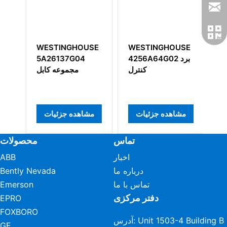
SE
WESTINGHOUSE
WESTINGHOUSE
W
5
4256A64G02 برد
5A26137G04
رت
کنترل
مجموعه کابل
سنسور
مشاهده جزئیات
مشاهده جزئیات
م
تماس
محصولات
اخبار
ABB
درباره ما
Bently Nevada
تماس با ما
Emerson
دفتر مرکزی
EPRO
FOXBORO
آدرس: Unit 1503-4 Building B
GE