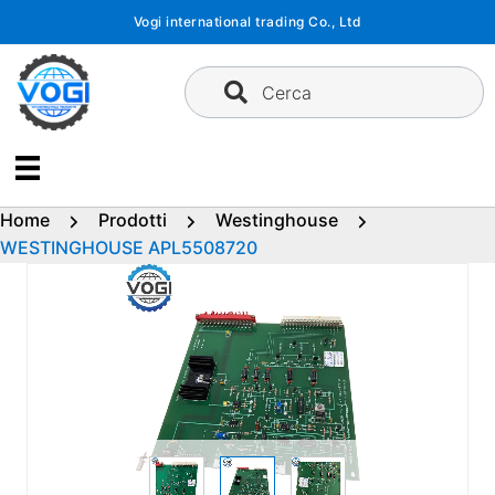
Vai
Vogi international trading Co., Ltd
al
contenuto
Cerca
Home
Prodotti
Westinghouse
WESTINGHOUSE APL5508720