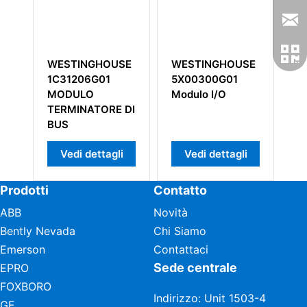
WESTINGHOUSE
WESTINGHOUSE
WESTI
1C31206G01
5X00300G01
5X003
MODULO
Modulo I/O
Modulo
TERMINATORE DI
Ingres
BUS
Eventi
Vedi dettagli
Vedi dettagli
Vedi
Prodotti
Contatto
ABB
Novità
Bently Nevada
Chi Siamo
Emerson
Contattaci
Sede centrale
EPRO
FOXBORO
Indirizzo: Unit 1503-4
GE