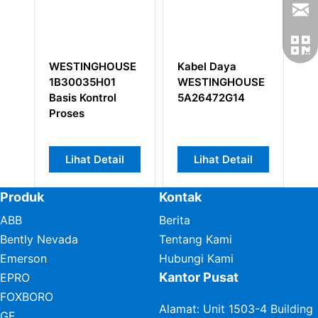
WESTINGHOUSE
Kabel Daya
W
1B30035H01
WESTINGHOUSE
1C
Basis Kontrol
5A26472G14
Ov
Proses
Ou
Lihat Detail
Lihat Detail
Produk
Kontak
ABB
Berita
Bently Nevada
Tentang Kami
Emerson
Hubungi Kami
Kantor Pusat
EPRO
FOXBORO
Alamat: Unit 1503-4 Building
GE