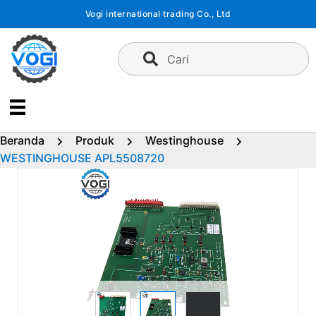
Langsung
Vogi international trading Co., Ltd
ke
konten
Cari
Beranda
Produk
Westinghouse
WESTINGHOUSE APL5508720