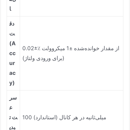
ا
دق
ت
(A
0.02±٪ از مقدار خوانده‌شده ±1 میکروولت
cc
(برای ورودی ولتاژ)
ur
ac
y)
سر
ع
100 میلی‌ثانیه در هر کانال (استاندارد)
ت ت
بدی