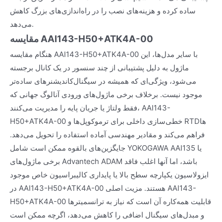
ساده کرده و هزینه‌های نصب را در راه‌اندازی‌های بزرگ کاهش
می‌دهد.
مقایسه AAI143-H50+ATK4A-00
هنگام مقایسه AAI143-H50+ATK4A-00 با سایر مدل‌ها، این
ماژول به دلیل پشتیبانی از چند سنسور در یک کانال برجسته
می‌شود، ویژگی‌ای که همیشه در سیگنال‌کاندیشنرهای ساده‌تر
موجود نیست. برخلاف برخی ماژول‌های ورودی آنالوگ جهانی که
فقط ولتاژ یا جریان پایه را مدیریت می‌کنند، AAI143-
H50+ATK4A-00 خطی‌سازی داخلی برای ترموکوپل‌ها و RTDها
فراهم می‌کند و مقادیر مهندسی آماده استفاده را تحویل می‌دهد.
جایگزین‌های بالقوه ممکن است شامل YOKOGAWA AAI135 یا
برخی ماژول‌های Advantech ADAM باشد، اما آنها اغلب فاقد
ایزولاسیون یکپارچه سطح بالا یا پایداری کالیبراسیون خاص موجود
در AAI143-H50+ATK4A-00 هستند. مزیت اصلی AAI143-
H50+ATK4A-00 قابلیت همه‌کاره آن است که نیاز به ترانسمیترها
و مبدل‌های سیگنال اضافی را کاهش می‌دهد، اگرچه ممکن است