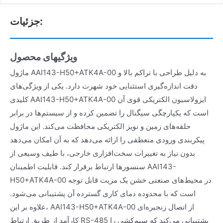
جزئیات:
ویژگیهای محصول
ماژول AAI143-H50+ATK4A-00 به دلیل طراحی با تراکم بالا و
دقت اندازه‌گیری استثنایی خود شهرت دارد. یکی از ویژگی‌های
کلیدی AAI143-H50+ATK4A-00 ایزولاسیون الکتریکی قوی آن
است که یکپارچگی سیگنال را تضمین کرده و از سیستم‌ها در برابر
حلقه‌های زمین و نویز الکتریکی محافظت می‌کند. این ماژول
پیکربندی ورودی منعطفی را ارائه می‌دهد که به آن امکان می‌دهد
بدون نیاز به تغییرات سخت‌افزاری خارجی، با طیف وسیعی از
سنسورها ارتباط برقرار کند. قابلیت اطمینان AAI143-
H50+ATK4A-00 در محیط‌های صنعتی خشن یک مزیت قابل توجه
است که با محدوده دمای کاری گسترده آن پشتیبانی می‌شود.
علاوه بر این، AAI143-H50+ATK4A-00 از اتصال زنجیره‌ای
کارآمد از طریق ارتباط RS-485 پشتیبانی می‌کند که سیم‌کشی را