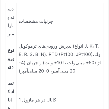
دس
ته پ
جزئیات مشخصات
ارا
متر
پذیرش ورودی‌های ترموکوپل (انواع J، K، T،
نوع
E، R، S، B، N)، RTD (Pt100، JPt100)، ولت
ورو
اژ (50± میلی‌ولت تا 10± ولت) و جریان (4-
دی
20 میلی‌آمپر، 0-20 میلی‌آمپر)
تعد
اد ک
1 کانال در هر ماژول
انا
ل‌ه