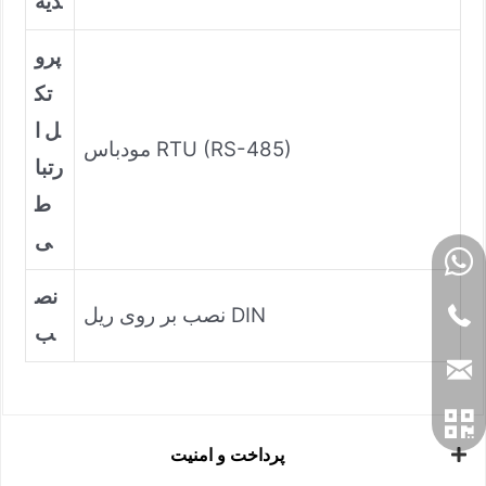
ذیه
پرو
تک
ل ا
مودباس RTU (RS-485)
رتبا
ط
ی
نص
نصب بر روی ریل DIN
ب
پرداخت و امنیت