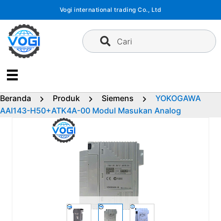
Langsung
Vogi international trading Co., Ltd
ke
konten
Cari
Beranda
Produk
Siemens
YOKOGAWA
AAI143-H50+ATK4A-00 Modul Masukan Analog