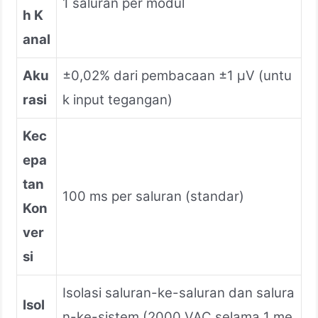
1 saluran per modul
h K
anal
Aku
±0,02% dari pembacaan ±1 μV (untu
rasi
k input tegangan)
Kec
epa
tan
100 ms per saluran (standar)
Kon
ver
si
Isolasi saluran-ke-saluran dan salura
Isol
n-ke-sistem (2000 VAC selama 1 me