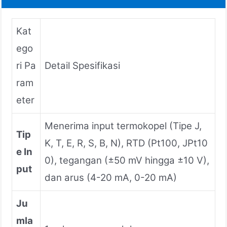
Kat
ego
ri Pa
Detail Spesifikasi
ram
eter
Menerima input termokopel (Tipe J,
Tip
K, T, E, R, S, B, N), RTD (Pt100, JPt10
e In
0), tegangan (±50 mV hingga ±10 V),
put
dan arus (4-20 mA, 0-20 mA)
Ju
mla