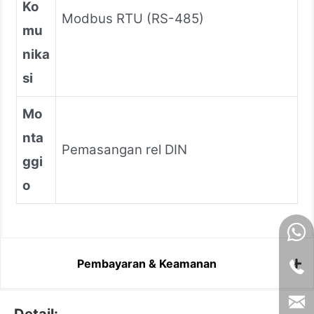
Ko
Modbus RTU (RS-485)
mu
nika
si
Mo
nta
Pemasangan rel DIN
ggi
o
Pembayaran & Keamanan
Detail: