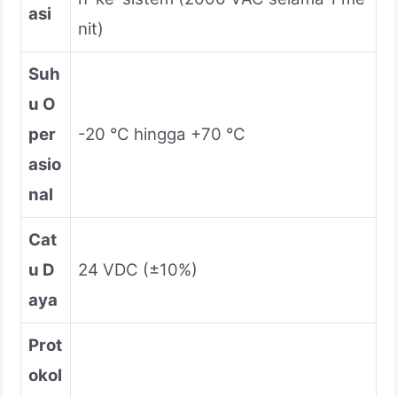
asi
nit)
Suh
u O
per
-20 °C hingga +70 °C
asio
nal
Cat
u D
24 VDC (±10%)
aya
Prot
okol