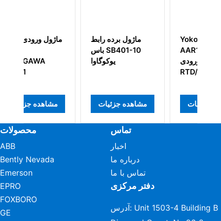
گ
Yokogawa
ماژول برده رابط
ماژ
AAR145-S03
باس SB401-10
ماژول ورودی
یوکوگاوا
RTD/POT
مشاهده جزئیات
مشاهده جزئیات
مش
تماس
محصولات
اخبار
ABB
درباره ما
Bently Nevada
تماس با ما
Emerson
دفتر مرکزی
EPRO
FOXBORO
آدرس: Unit 1503-4 Building B
GE