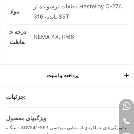
قطعات ترشونده از Hastelloy C-276،
مواد
بدنه 316L SST
درجه ح
NEMA 4X، IP66
فاظت
پرداخت و امنیت
جزئیات:
ویژگیهای محصول
دستگاه SDV541-S53 با ویژگی‌های عملکردی استثنایی مهندسی