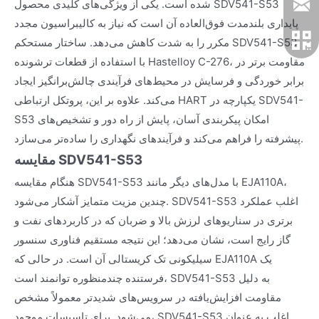
شده است. یکی از ویژگی‌های کلیدی محصول SDV541-S53
پایداری بلندمدت فوق‌العاده آن است که نیاز به کالیبراسیون مجدد
مکرر را به شدت کاهش می‌دهد. ساختار مستحکم SDV541-S53
با استفاده از قطعات ترشونده Hastelloy C-276، مقاومت برتر در
برابر خوردگی و فرسایش در محیط‌های فرآیندی چالش‌برانگیز ایجاد
می‌کند. علاوه بر این، پروتکل ارتباطی HART یکپارچه در SDV541-
S53 امکان پیکربندی آسان، پایش از راه دور و تشخیص‌های
پیشرفته را فراهم می‌کند و فرآیندهای نگهداری را ساده‌تر می‌سازد.
مقایسه SDV541-S53
هنگام مقایسه SDV541-S53 با مدل‌های دیگر مانند EJA110A،
چندین مزیت متمایز آشکار می‌شود. SDV541-S53 اغلب عملکرد
برتری در سناریوهای لرزش بالا و ضربان که در کاربردهای نفت و
گاز رایج است، نشان می‌دهد؛ این نتیجه مستقیم فناوری سنسور
سیلیکونی تک کریستالی آن است. در حالی که EJA110A یک
فرستنده چندمنظوره توانمند است، SDV541-S53 به دلیل
مقاومت افزایش‌یافته در سرویس‌های شدیدتر معمولاً مشخص
می‌شود. برای تاسیسات موجود، SDV541-S53 اغلب به عنوان