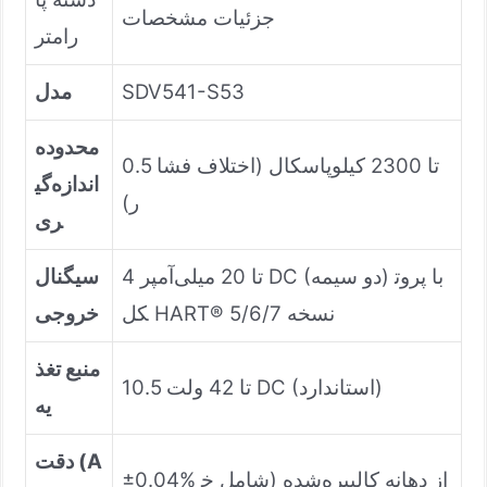
جزئیات مشخصات
رامتر
SDV541-S53
مدل
محدوده
0.5 تا 2300 کیلوپاسکال (اختلاف فشا
اندازه‌گی
ر)
ری
4 تا 20 میلی‌آمپر DC (دو سیمه) با پروت
سیگنال
کل HART® نسخه 5/6/7
خروجی
منبع تغذ
10.5 تا 42 ولت DC (استاندارد)
یه
دقت (A
±0.04% از دهانه کالیبره‌شده (شامل خ