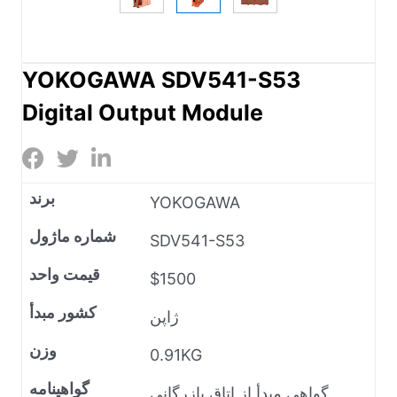
YOKOGAWA SDV541-S53
Digital Output Module
برند
YOKOGAWA
شماره ماژول
SDV541-S53
قیمت واحد
$1500
کشور مبدأ
ژاپن
وزن
0.91KG
گواهینامه
گواهی مبدأ از اتاق بازرگانی