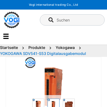
Zum
Vogi international trading Co., Ltd
Inhalt
springen
Suchen
Startseite
Produkte
Yokogawa
YOKOGAWA SDV541-S53 Digitalausgabemodul