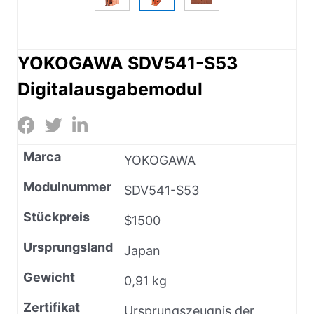
YOKOGAWA SDV541-S53
Digitalausgabemodul
Marca
YOKOGAWA
Modulnummer
SDV541-S53
Stückpreis
$1500
Ursprungsland
Japan
Gewicht
0,91 kg
Zertifikat
Ursprungszeugnis der