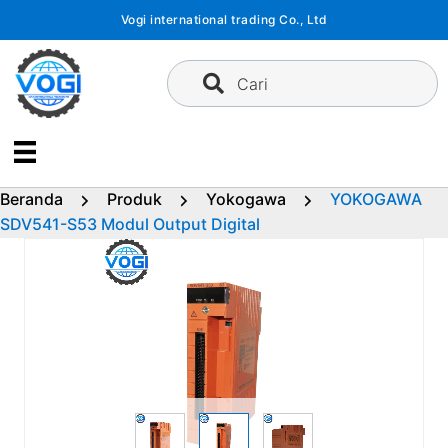
Langsung
Vogi international trading Co., Ltd
ke
konten
Cari
Beranda
Produk
Yokogawa
YOKOGAWA
SDV541-S53 Modul Output Digital