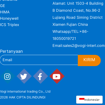
Alamat: Unit 1503-4 Building
GE
B Diamond Coast, No.96-2
HIMA
Lujiang Road Siming District
Honeywell
Xiamen Fujian China
ICS Triplex
Whatsapp/TEL:
+86-
18050019721
Email:
sales2@vogi-interl.com
Pertanyaan
KIRIM
Vogi international trading Co., Ltd
2026 HAK CIPTA DILINDUNGI
Indonesia
▾