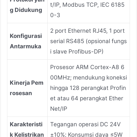
t/IP, Modbus TCP, IEC 6185
g Didukung
0-3
2 port Ethernet RJ45, 1 port
Konfigurasi
serial RS485 (opsional fungs
Antarmuka
i slave Profibus-DP)
Prosesor ARM Cortex-A8 6
00MHz; mendukung koneksi
Kinerja Pem
hingga 128 perangkat Profin
rosesan
et atau 64 perangkat Ether
Net/IP
Karakteristi
Tegangan operasi DC 24V
k Kelistrikan
±10%; Konsumsi daya ≤5W