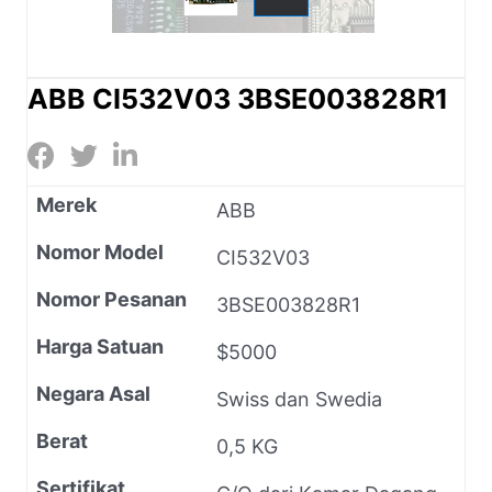
ABB CI532V03 3BSE003828R1
Merek
ABB
Nomor Model
CI532V03
Nomor Pesanan
3BSE003828R1
Harga Satuan
$5000
Negara Asal
Swiss dan Swedia
Berat
0,5 KG
Sertifikat