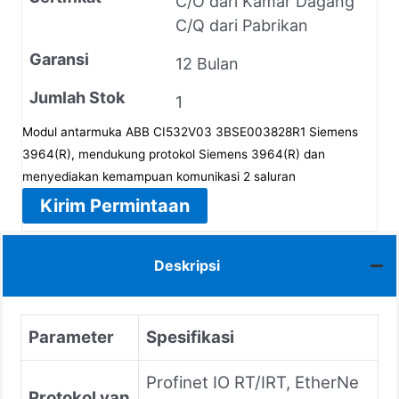
C/O dari Kamar Dagang
C/Q dari Pabrikan
Garansi
12 Bulan
Jumlah Stok
1
Modul antarmuka ABB CI532V03 3BSE003828R1 Siemens
3964(R), mendukung protokol Siemens 3964(R) dan
menyediakan kemampuan komunikasi 2 saluran
Kirim Permintaan
Deskripsi
Parameter
Spesifikasi
Profinet IO RT/IRT, EtherNe
Protokol yan