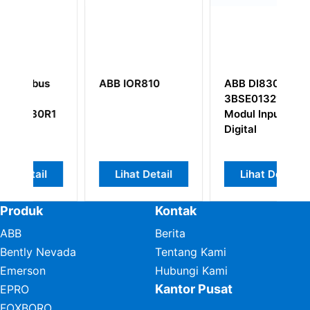
810
ABB DI830
ABB 216NG63
3BSE013210R1
HESG441635R1
Modul Input
Digital
Detail
Lihat Detail
Lihat Detail
Produk
Kontak
ABB
Berita
Bently Nevada
Tentang Kami
Emerson
Hubungi Kami
Kantor Pusat
EPRO
FOXBORO