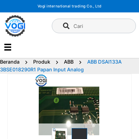
Langsung
Vogi international trading Co., Ltd
ke
konten
Cari
Beranda
Produk
ABB
ABB DSAI133A
3BSE018290R1 Papan Input Analog