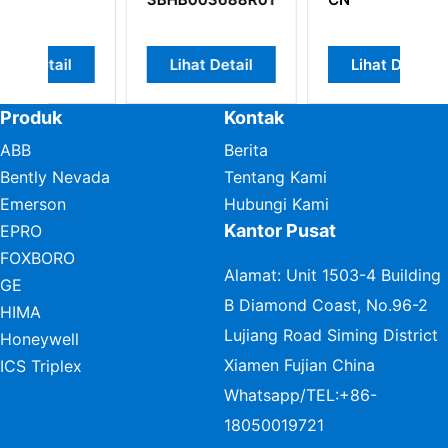
Lihat Detail
Lihat Detail
Produk
Kontak
ABB
Berita
Bently Nevada
Tentang Kami
Emerson
Hubungi Kami
Kantor Pusat
EPRO
FOXBORO
Alamat: Unit 1503-4 Building
GE
B Diamond Coast, No.96-2
HIMA
Lujiang Road Siming District
Honeywell
Xiamen Fujian China
ICS Triplex
Whatsapp/TEL:
+86-
18050019721