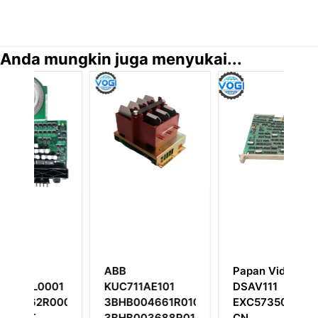
Anda mungkin juga menyukai...
ABB
Papan Video ABB
A
01
KUC711AE101
DSAV111
U
0001
3BHB004661R0101
EXC57350001-
3
3BHB003688R0101
CN
3