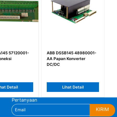
ABB DSSB145 48980001-
ABB AI880A
AA Papan Konverter
3BSE039293R1 Input
DC/DC
Analog
Lihat Detail
Lihat Detail
Pertanyaan
KIRIM
,