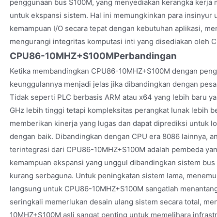
penggunaan bus S100M, yang menyediakan kerangka kerja mo
untuk ekspansi sistem. Hal ini memungkinkan para insinyur
kemampuan I/O secara tepat dengan kebutuhan aplikasi, meni
mengurangi integritas komputasi inti yang disediakan ol
CPU86-10MHZ+S100MPerbandingan
Ketika membandingkan CPU86-10MHZ+S100M dengan pengontr
keunggulannya menjadi jelas jika dibandingkan dengan pesa
Tidak seperti PLC berbasis ARM atau x64 yang lebih baru 
GHz lebih tinggi tetapi kompleksitas perangkat lunak leb
memberikan kinerja yang lugas dan dapat diprediksi untuk lo
dengan baik. Dibandingkan dengan CPU era 8086 lainnya, 
terintegrasi dari CPU86-10MHZ+S100M adalah pembeda yan
kemampuan ekspansi yang unggul dibandingkan sistem bus 
kurang serbaguna. Untuk peningkatan sistem lama, menemu
langsung untuk CPU86-10MHZ+S100M sangatlah menantang, 
seringkali memerlukan desain ulang sistem secara total, m
10MHZ+S100M asli sangat penting untuk memelihara infrast