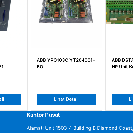
B YPQ103C YT204001–
ABB DSTA145 57120001-
G
HP Unit Koneksi
Lihat Detail
Lihat Detail
Kantor Pusat
Alamat: Unit 1503-4 Building B Diamond Coast