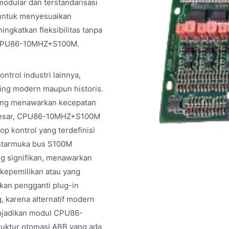
dular dan terstandarisasi
 untuk menyesuaikan
ngkatkan fleksibilitas tanpa
eh CPU86-10MHZ+S100M.
ol industri lainnya,
ing modern maupun historis.
yang menawarkan kecepatan
ih besar, CPU86-10MHZ+S100M
op kontrol yang terdefinisi
antarmuka bus S100M
g signifikan, menawarkan
kepemilikan atau yang
kan pengganti plug-in
karena alternatif modern
enjadikan modul CPU86-
ruktur otomasi ABB yang ada