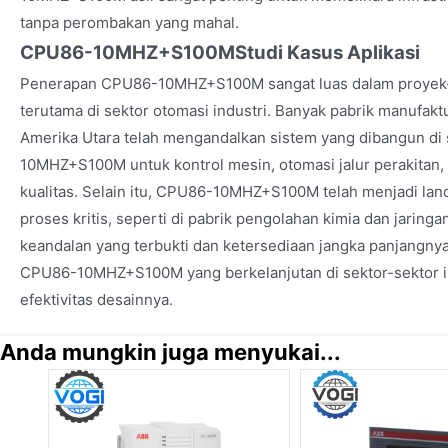
tanpa perombakan yang mahal.
CPU86-10MHZ+S100M
Studi Kasus Aplikasi
Penerapan CPU86-10MHZ+S100M sangat luas dalam proyek-pr
terutama di sektor otomasi industri. Banyak pabrik manufakt
Amerika Utara telah mengandalkan sistem yang dibangun di
10MHZ+S100M untuk kontrol mesin, otomasi jalur perakitan
kualitas. Selain itu, CPU86-10MHZ+S100M telah menjadi land
proses kritis, seperti di pabrik pengolahan kimia dan jaringan
keandalan yang terbukti dan ketersediaan jangka panjangn
CPU86-10MHZ+S100M yang berkelanjutan di sektor-sektor 
efektivitas desainnya.
Anda mungkin juga menyukai...