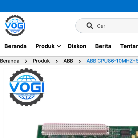
Langsung
ke
konten
Cari
Beranda
Produk
Diskon
Berita
Tenta
Beranda
Produk
ABB
ABB CPU86-10MHZ+S1