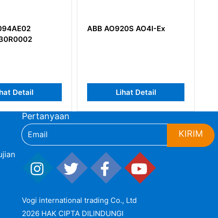
ABB AO920S AO4I-Ex
ABB SDCS-POW-1C
635F024 Papan Catu
Lihat Detail
Lihat Detail
Pertanyaan
KIRIM
,
jian
Vogi international trading Co., Ltd
2026 HAK CIPTA DILINDUNGI