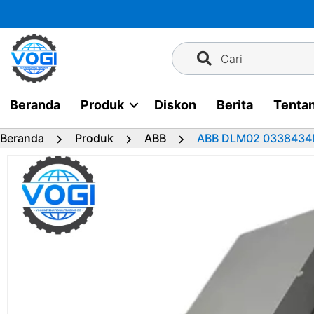
Langsung
ke
konten
Cari
Beranda
Produk
Diskon
Berita
Tenta
Beranda
Produk
ABB
ABB DLM02 0338434M