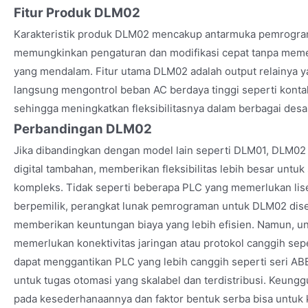
Fitur Produk DLM02
Karakteristik produk DLM02 mencakup antarmuka pemrogra
memungkinkan pengaturan dan modifikasi cepat tanpa mem
yang mendalam. Fitur utama DLM02 adalah output relainya y
langsung mengontrol beban AC berdaya tinggi seperti kontak
sehingga meningkatkan fleksibilitasnya dalam berbagai desa
Perbandingan DLM02
Jika dibandingkan dengan model lain seperti DLM01, DLM0
digital tambahan, memberikan fleksibilitas lebih besar untuk
kompleks. Tidak seperti beberapa PLC yang memerlukan lis
berpemilik, perangkat lunak pemrograman untuk DLM02 dised
memberikan keuntungan biaya yang lebih efisien. Namun, un
memerlukan konektivitas jaringan atau protokol canggih se
dapat menggantikan PLC yang lebih canggih seperti seri AB
untuk tugas otomasi yang skalabel dan terdistribusi. Keung
pada kesederhanaannya dan faktor bentuk serba bisa untuk ko