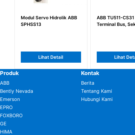
vo Hidrolik ABB
ABB TU511-CS31 C0 Unit
AB
Terminal Bus, Sekrup
I/
hat Detail
Lihat Detail
Produk
Kontak
ABB
Berita
Bently Nevada
Tentang Kami
Emerson
Hubungi Kami
EPRO
FOXBORO
GE
HIMA