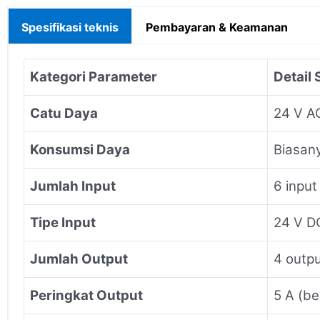
Spesifikasi teknis
Pembayaran & Keamanan
Kategori Parameter
Detail 
Catu Daya
24 V AC
Konsumsi Daya
Biasan
Jumlah Input
6 input
Tipe Input
24 V DC
Jumlah Output
4 outpu
Peringkat Output
5 A (be