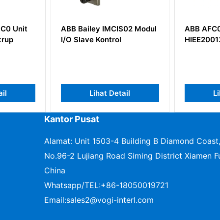
B Bailey IMCIS02 Modul
ABB AFC094AE02
O Slave Kontrol
HIEE200130R0002
Lihat Detail
Lihat Detail
Kantor Pusat
Alamat: Unit 1503-4 Building B Diamond Coast
No.96-2 Lujiang Road Siming District Xiamen Fu
China
Whatsapp/TEL:
+86-18050019721
Email:
sales2@vogi-interl.com