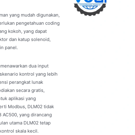
man yang mudah digunakan,
erlukan pengetahuan coding
ang kokoh, yang dapat
tor dan katup solenoid,
in panel.
2 menawarkan dua input
 skenario kontrol yang lebih
ensi perangkat lunak
iakan secara gratis,
tuk aplikasi yang
perti Modbus, DLM02 tidak
B AC500, yang dirancang
gulan utama DLM02 tetap
ntrol skala kecil.