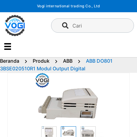
Langsung
Vogi international trading Co., Ltd
ke
konten
Cari
Beranda
Produk
ABB
ABB DO801
3BSE020510R1 Modul Output Digital