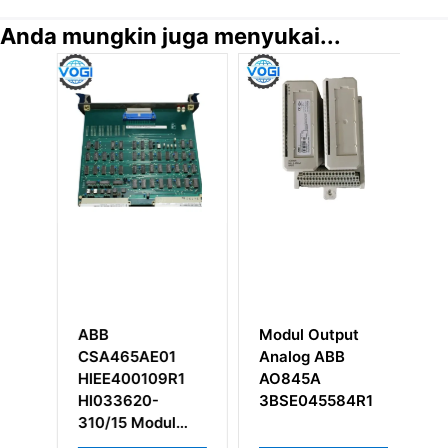
Anda mungkin juga menyukai...
ABB
Modul Output
A
er
CSA465AE01
Analog ABB
5
HIEE400109R1
AO845A
P
HI033620-
3BSE045584R1
Fr
310/15 Modul
Monitoring