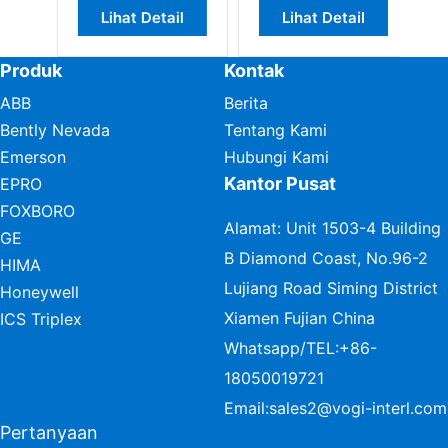
Lihat Detail
Lihat Detail
Digital
Produk
Kontak
ABB
Berita
Bently Nevada
Tentang Kami
Emerson
Hubungi Kami
Kantor Pusat
EPRO
FOXBORO
Alamat: Unit 1503-4 Building
GE
B Diamond Coast, No.96-2
HIMA
Lujiang Road Siming District
Honeywell
Xiamen Fujian China
ICS Triplex
Whatsapp/TEL:
+86-
18050019721
Email:
sales2@vogi-interl.com
Pertanyaan