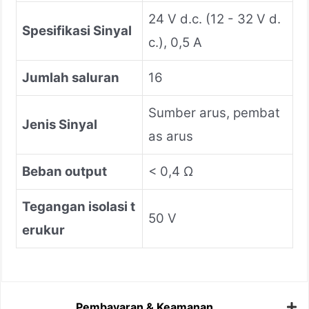
24 V d.c. (12 - 32 V d.
Spesifikasi Sinyal
c.), 0,5 A
Jumlah saluran
16
Sumber arus, pembat
Jenis Sinyal
as arus
Beban output
< 0,4 Ω
Tegangan isolasi t
50 V
erukur
Pembayaran & Keamanan