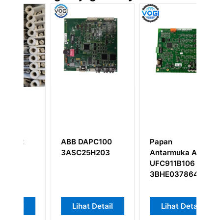
ABB DAPC100
Papan
A
3ASC25H203
Antarmuka ABB
5
UFC911B106
Th
3BHE037864R0106
Lihat Detail
Lihat Detail