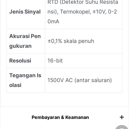
RTD (Detektor Suhu Resista
Jenis Sinyal
nsi), Termokopel, ±10V, 0-2
0mA
Akurasi Pen
±0,1% skala penuh
gukuran
Resolusi
16-bit
Tegangan Is
1500V AC (antar saluran)
olasi
Pembayaran & Keamanan