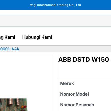
Vogi international trading Co., Ltd
ng Kami
Hubungi Kami
60001-AAK
ABB DSTD W150
Merek
Nomor Model
Nomor Pesanan