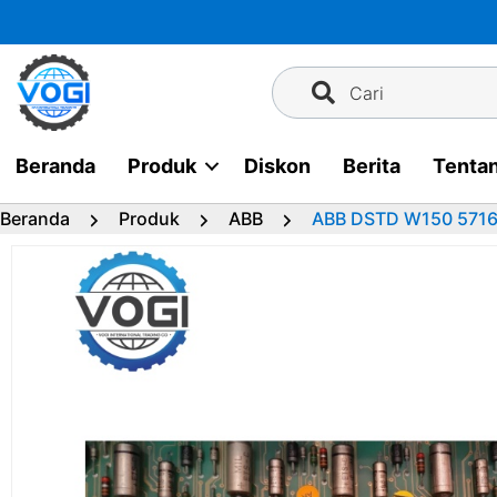
Langsung
ke
konten
Cari
Beranda
Produk
Diskon
Berita
Tenta
Beranda
Produk
ABB
ABB DSTD W150 571