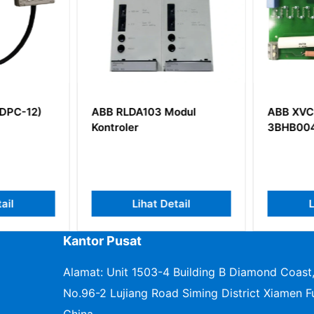
PC-12)
ABB RLDA103 Modul
ABB XVC5
Kontroler
3BHB004
ail
Lihat Detail
Li
Kantor Pusat
Alamat: Unit 1503-4 Building B Diamond Coast
No.96-2 Lujiang Road Siming District Xiamen Fu