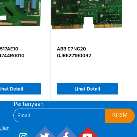
17AE10
ABB 07NG20
744R0010
GJR5221900R2
hat Detail
Lihat Detail
Pertanyaan
KIRIM
,
jian