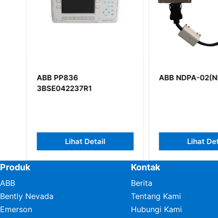
ABB PP836
ABB NDPA-02(ND
3BSE042237R1
Lihat Detail
Lihat Det
Produk
Kontak
ABB
Berita
Bently Nevada
Tentang Kami
Emerson
Hubungi Kami