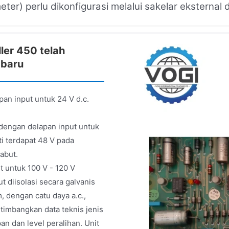
eter) perlu dikonfigurasi melalui sakelar eksternal
ler 450 telah
 baru
an input untuk 24 V d.c.
engan delapan input untuk
ti terdapat 48 V pada
abut.
 untuk 100 V - 120 V
t diisolasi secara galvanis
m, dengan catu daya a.c.,
timbangkan data teknis jenis
n dan level peralihan. Unit