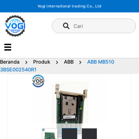
Langsung
Vogi international trading Co., Ltd
ke
konten
Cari
Beranda
Produk
ABB
ABB MB510
3BSE002540R1