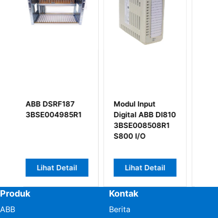
87
Modul Input
ABB TC520
5R1
Digital ABB DI810
3BSE001449R1
3BSE008508R1
Kolektor Status
S800 I/O
Sistem
ail
Lihat Detail
Lihat Detail
Produk
Kontak
ABB
Berita